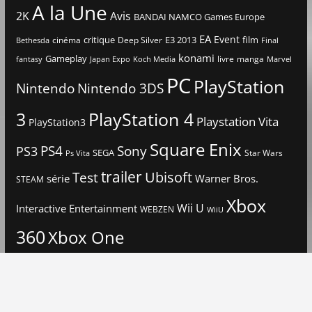
A la Une
2K
Avis
BANDAI NAMCO Games Europe
EA
Event
critique
E3 2013
film
cinéma
Deep Silver
Bethesda
Final
konami
Gameplay
livre
manga
Japan Expo
fantasy
Koch Media
Marvel
PC
PlayStation
Nintendo
Nintendo 3DS
3
PlayStation 4
Playstation Vita
PlayStation3
Square Enix
PS4
Sony
PS3
SEGA
Star Wars
Ps Vita
trailer
Ubisoft
Test
Warner Bros.
série
STEAM
Xbox
Interactive Entertainment
Wii U
WEBZEN
WiiU
360
Xbox One