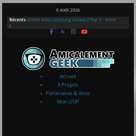
Passer
6 août 2026
au
Récents
[Notre Avis] Samsung Galaxy Z Flip 5 : entre
contenu
:
innovation et quotidien
[PS5] New World Aeternum [Notre Avis]
[PS5] Throne and Liberty – Notre Avis
[Notre Avis] Spy x Family: Code White
LEGO dévoile la LEGO Technic McLaren P1
Accueil
A Propos
Partenaires & Amis
Mon UTIP