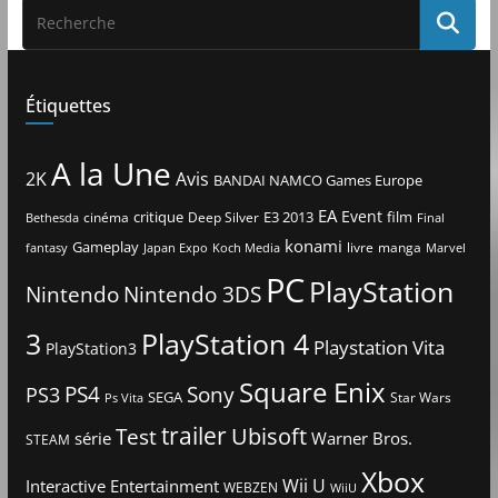
Étiquettes
A la Une
2K
Avis
BANDAI NAMCO Games Europe
EA
Event
critique
E3 2013
film
cinéma
Deep Silver
Bethesda
Final
konami
Gameplay
livre
manga
Japan Expo
fantasy
Koch Media
Marvel
PC
PlayStation
Nintendo
Nintendo 3DS
3
PlayStation 4
Playstation Vita
PlayStation3
Square Enix
PS4
Sony
PS3
SEGA
Star Wars
Ps Vita
trailer
Ubisoft
Test
Warner Bros.
série
STEAM
Xbox
Interactive Entertainment
Wii U
WEBZEN
WiiU