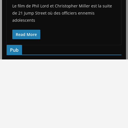
Le film de Phil Lord et Christopher Miller est la suite
de 21 Jump Street où des officiers ennemis
adolescents
Read More
Pub