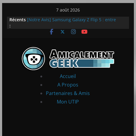
Passer
7 août 2026
au
Récents
[Notre Avis] Samsung Galaxy Z Flip 5 : entre
contenu
:
innovation et quotidien
[PS5] New World Aeternum [Notre Avis]
[PS5] Throne and Liberty – Notre Avis
[Notre Avis] Spy x Family: Code White
LEGO dévoile la LEGO Technic McLaren P1
Accueil
A Propos
Partenaires & Amis
Mon UTIP