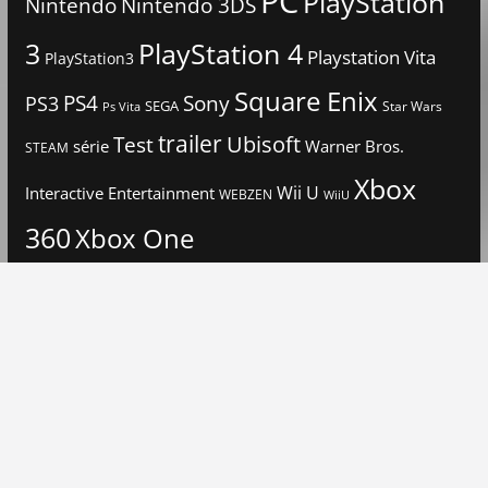
PC
PlayStation
Nintendo
Nintendo 3DS
3
PlayStation 4
Playstation Vita
PlayStation3
Square Enix
PS4
Sony
PS3
SEGA
Star Wars
Ps Vita
trailer
Ubisoft
Test
Warner Bros.
série
STEAM
Xbox
Interactive Entertainment
Wii U
WEBZEN
WiiU
360
Xbox One