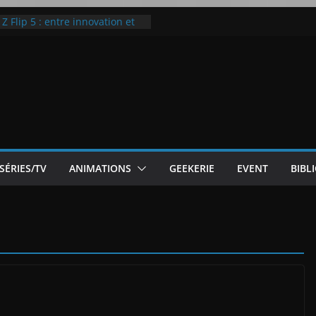
 Flip 5 : entre innovation et
Notre Avis]
otre Avis
ode White
ic McLaren P1
SÉRIES/TV
ANIMATIONS
GEEKERIE
EVENT
BIBL