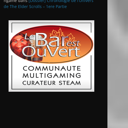
ngame
dans
[Dossier] Chronologie de l’Univers
de The Elder Scrolls – 1ere Partie