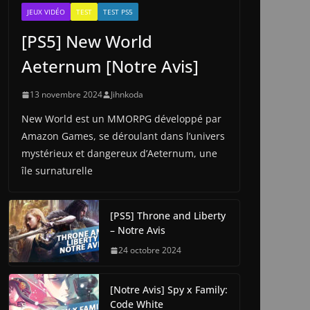
JEUX VIDÉO
TEST
TEST PS5
[PS5] New World
Aeternum [Notre Avis]
13 novembre 2024
Jihnkoda
New World est un MMORPG développé par
Amazon Games, se déroulant dans l’univers
mystérieux et dangereux d’Aeternum, une
île surnaturelle
[PS5] Throne and Liberty
– Notre Avis
24 octobre 2024
[Notre Avis] Spy x Family:
Code White