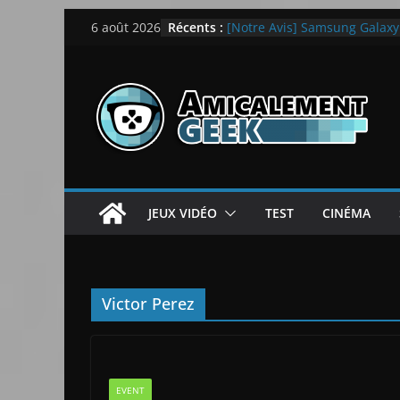
Passer
Récents :
[Notre Avis] Samsung Galaxy Z
6 août 2026
au
quotidien
[PS5] New World Aeternum [
contenu
[PS5] Throne and Liberty – N
[Notre Avis] Spy x Family: C
LEGO dévoile la LEGO Techn
JEUX VIDÉO
TEST
CINÉMA
Victor Perez
EVENT