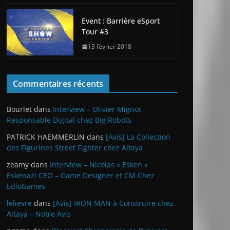
Event : Barrière eSport
Tour #3
13 février 2018
Commentaires récents
Bourlet
dans
Interview – Olivier Mignot
Responsable Digital chez Big Robots
PATRICK HAEMMERLIN
dans
[Avis] La Collection
des Figurines Street Fighter chez Altaya
zeamy
dans
Interview – Nicolas « Esken »
Eskenazi CEO – Game Designer et CM Chez
EdioGames
lelievre
dans
[Avis] IRON MAN à Construire chez
Altaya – Notre Avis