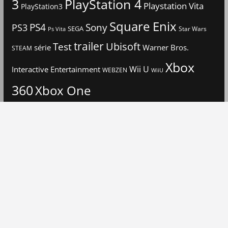
3
PlayStation 4
Playstation Vita
PlayStation3
Square Enix
PS4
Sony
PS3
SEGA
Star Wars
Ps Vita
trailer
Ubisoft
Test
Warner Bros.
série
STEAM
Xbox
Interactive Entertainment
Wii U
WEBZEN
WiiU
360
Xbox One