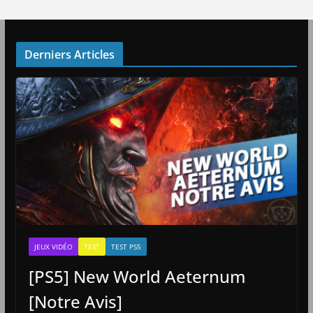
Derniers Articles
JEUX VIDÉO
TEST
TEST PS5
[PS5] New World Aeternum
[Notre Avis]