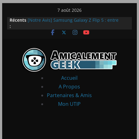
Passer
7 août 2026
au
LEGO dévoile la LEGO Technic McLaren P1
Récents
[Notre Avis] Samsung Galaxy Z Flip 5 : entre
contenu
:
innovation et quotidien
[PS5] New World Aeternum [Notre Avis]
[PS5] Throne and Liberty – Notre Avis
[Notre Avis] Spy x Family: Code White
Accueil
A Propos
Partenaires & Amis
Mon UTIP