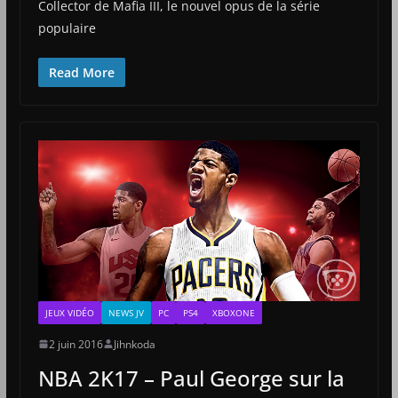
Collector de Mafia III, le nouvel opus de la série
populaire
Read More
JEUX VIDÉO
NEWS JV
PC
PS4
XBOXONE
2 juin 2016
Jihnkoda
NBA 2K17 – Paul George sur la