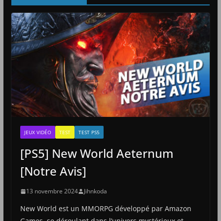
JEUX VIDÉO
TEST
TEST PS5
[PS5] New World Aeternum
[Notre Avis]
13 novembre 2024
Jihnkoda
New World est un MMORPG développé par Amazon
Games, se déroulant dans l’univers mystérieux et