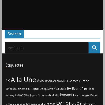
Search
Étiquettes
A la Une
2K
Avis
BANDAI NAMCO Games Europe
EA
Event
critique
E3 2013
film
cinéma
Deep Silver
Bethesda
Final
konami
Gameplay
livre
manga
Japan Expo
fantasy
Koch Media
Marvel
PC
PlayStation
Nintendo
Nintendo 3DS