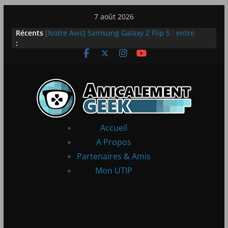
Passer
7 août 2026
au
Récents
[Notre Avis] Samsung Galaxy Z Flip 5 : entre
contenu
:
innovation et quotidien
[PS5] New World Aeternum [Notre Avis]
[PS5] Throne and Liberty – Notre Avis
[Notre Avis] Spy x Family: Code White
LEGO dévoile la LEGO Technic McLaren P1
Accueil
A Propos
Partenaires & Amis
Mon UTIP