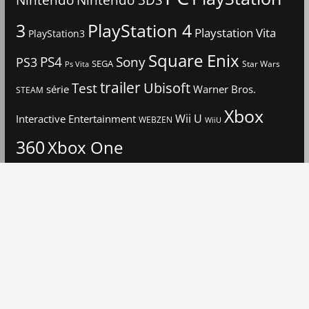
3
PlayStation 4
Playstation Vita
PlayStation3
Square Enix
PS4
Sony
PS3
SEGA
Star Wars
Ps Vita
trailer
Ubisoft
Test
Warner Bros.
série
STEAM
Xbox
Interactive Entertainment
Wii U
WEBZEN
WiiU
360
Xbox One