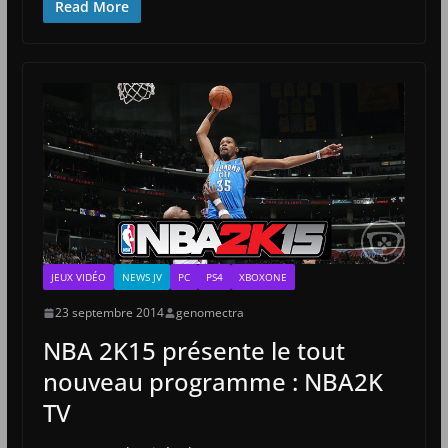
Read More
JEUX VIDÉO
NEWS JV
PC
PS4
XBOXONE
23 septembre 2014
genomectra
NBA 2K15 présente le tout
nouveau programme : NBA2K
TV