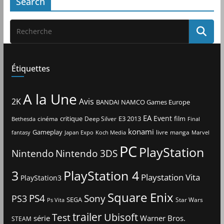
Search
Étiquettes
A la Une
2K
Avis
BANDAI NAMCO Games Europe
EA
Event
critique
E3 2013
film
cinéma
Deep Silver
Bethesda
Final
konami
Gameplay
livre
manga
Japan Expo
fantasy
Koch Media
Marvel
PC
PlayStation
Nintendo
Nintendo 3DS
3
PlayStation 4
Playstation Vita
PlayStation3
Square Enix
PS4
Sony
PS3
SEGA
Star Wars
Ps Vita
trailer
Ubisoft
Test
Warner Bros.
série
STEAM