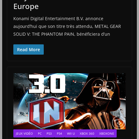
Europe
Konami Digital Entertainment B.V. annonce
aujourd’hui que son titre très attendu, METAL GEAR
SOLID V: THE PHANTOM PAIN, bénéficiera d’un
Read More
JEUX VIDÉO
PC
PS3
PS4
WII U
XBOX 360
XBOXONE