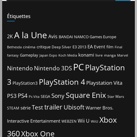
Étiquettes
A la Une
2K
Avis
BANDAI NAMCO Games Europe
EA
Event
critique
E3 2013
film
cinéma
Deep Silver
Bethesda
Final
konami
Gameplay
livre
manga
Japan Expo
fantasy
Koch Media
Marvel
PC
PlayStation
Nintendo
Nintendo 3DS
3
PlayStation 4
Playstation Vita
PlayStation3
Square Enix
PS4
Sony
PS3
SEGA
Star Wars
Ps Vita
trailer
Ubisoft
Test
Warner Bros.
série
STEAM
Xbox
Interactive Entertainment
Wii U
WEBZEN
WiiU
360
Xbox One