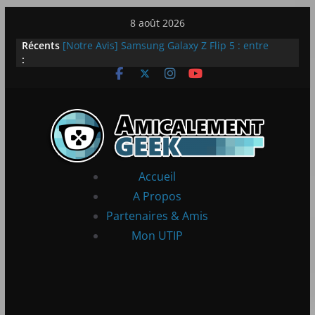
Passer
8 août 2026
au
Récents
[Notre Avis] Samsung Galaxy Z Flip 5 : entre
contenu
:
innovation et quotidien
[PS5] New World Aeternum [Notre Avis]
[PS5] Throne and Liberty – Notre Avis
[Notre Avis] Spy x Family: Code White
LEGO dévoile la LEGO Technic McLaren P1
Accueil
A Propos
Partenaires & Amis
Mon UTIP