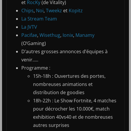
et
RocKy
(de Vitality)
Chips
,
Noi
,
Tweekz
et
Kopitz
La Stream Team
La JVTV
Pacifae
,
Wisethug
,
Ionix
,
Manamy
(O’Gaming)
D’autres grosses annonces d’équipes à
venir…..
Programme :
15h-18h : Ouvertures des portes,
nombreuses animations et
distribution de goodies
18h-22h : Le Show Fortnite, 4 matches
pour décrocher les 10.000€, match
exhibition 40vs40 et de nombreuses
autres surprises