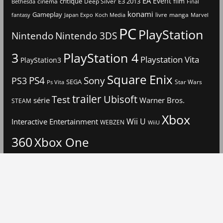
EA
Event
critique
E3 2013
film
cinéma
Deep Silver
Bethesda
Final
konami
Gameplay
livre
manga
Japan Expo
fantasy
Koch Media
Marvel
PC
PlayStation
Nintendo
Nintendo 3DS
3
PlayStation 4
Playstation Vita
PlayStation3
Square Enix
PS4
Sony
PS3
SEGA
Star Wars
Ps Vita
trailer
Ubisoft
Test
Warner Bros.
série
STEAM
Xbox
Interactive Entertainment
Wii U
WEBZEN
WiiU
360
Xbox One