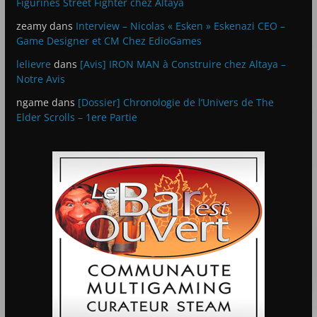
Figurines Street Fighter chez Altaya
zeamy
dans
Interview – Nicolas « Esken » Eskenazi CEO –
Game Designer et CM Chez EdioGames
lelievre
dans
[Avis] IRON MAN à Construire chez Altaya –
Notre Avis
ngame
dans
[Dossier] Chronologie de l’Univers de The
Elder Scrolls – 1ere Partie