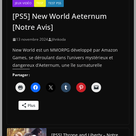
JEUX VIDÉO
TEST
TEST PS5
[PS5] New World Aeternum
[Notre Avis]
13 novembre 2024
Jihnkoda
New World est un MMORPG développé par Amazon
Games, se déroulant dans l’univers mystérieux et
dangereux d’Aeternum, une île surnaturelle
Partager :
Plus
[PS5] Throne and Liberty – Notre