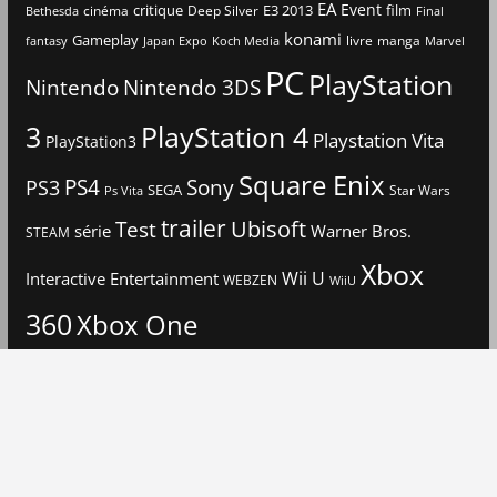
EA
Event
critique
E3 2013
film
cinéma
Deep Silver
Bethesda
Final
konami
Gameplay
livre
manga
Japan Expo
fantasy
Koch Media
Marvel
PC
PlayStation
Nintendo
Nintendo 3DS
3
PlayStation 4
Playstation Vita
PlayStation3
Square Enix
PS4
Sony
PS3
SEGA
Star Wars
Ps Vita
trailer
Ubisoft
Test
Warner Bros.
série
STEAM
Xbox
Interactive Entertainment
Wii U
WEBZEN
WiiU
360
Xbox One