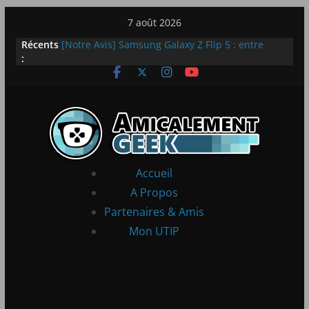
Passer
7 août 2026
au
Récents
LEGO dévoile la LEGO Technic McLaren P1
contenu
:
[Notre Avis] Samsung Galaxy Z Flip 5 : entre
innovation et quotidien
[PS5] New World Aeternum [Notre Avis]
[PS5] Throne and Liberty – Notre Avis
[Notre Avis] Spy x Family: Code White
Accueil
A Propos
Partenaires & Amis
Mon UTIP