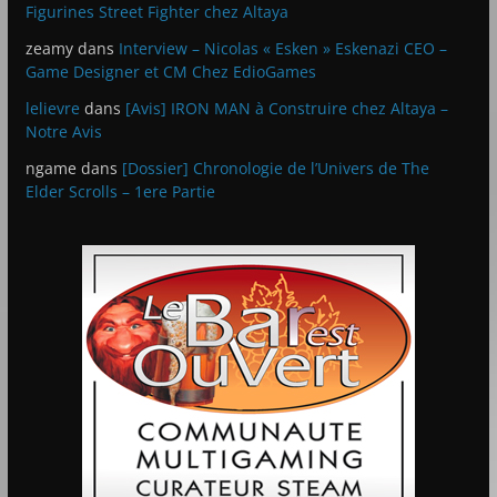
Figurines Street Fighter chez Altaya
zeamy
dans
Interview – Nicolas « Esken » Eskenazi CEO –
Game Designer et CM Chez EdioGames
lelievre
dans
[Avis] IRON MAN à Construire chez Altaya –
Notre Avis
ngame
dans
[Dossier] Chronologie de l’Univers de The
Elder Scrolls – 1ere Partie