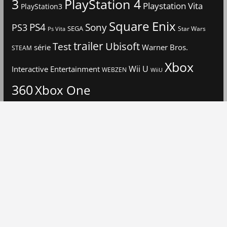
3
PlayStation 4
Playstation Vita
PlayStation3
Square Enix
PS4
Sony
PS3
SEGA
Star Wars
Ps Vita
trailer
Ubisoft
Test
Warner Bros.
série
STEAM
Xbox
Interactive Entertainment
Wii U
WEBZEN
WiiU
360
Xbox One