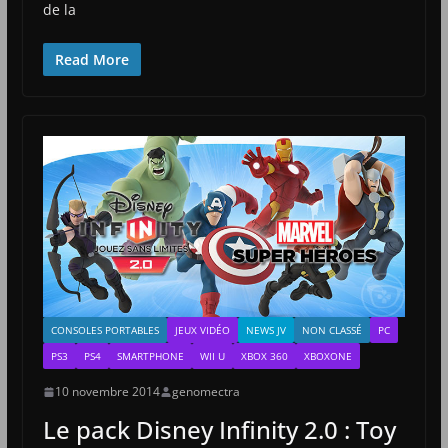
de la
Read More
CONSOLES PORTABLES
JEUX VIDÉO
NEWS JV
NON CLASSÉ
PC
PS3
PS4
SMARTPHONE
WII U
XBOX 360
XBOXONE
10 novembre 2014
genomectra
Le pack Disney Infinity 2.0 : Toy