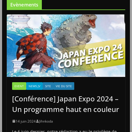
Evènements
EVENT
NEWS JV
SITE
VIE DU SITE
[Conférence] Japan Expo 2024 –
Un programme haut en couleur
14 juin 2024
Jihnkoda
Le 6 juin dernier, notre rédaction a eu le privilège de