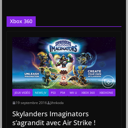
Xbox 360
JEUX VIDÉO
NEWS JV
PS3
PS4
WII U
XBOX 360
XBOXONE
19 septembre 2016
Jihnkoda
Skylanders Imaginators
s’agrandit avec Air Strike !