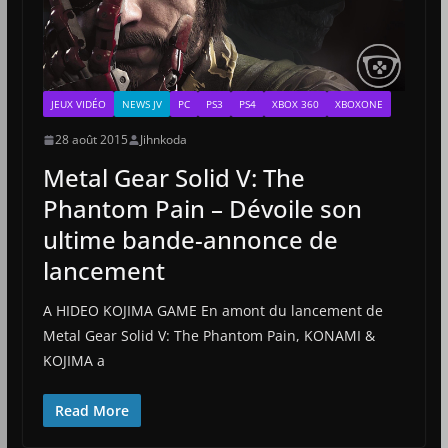
JEUX VIDÉO
NEWS JV
PC
PS3
PS4
XBOX 360
XBOXONE
28 août 2015
Jihnkoda
Metal Gear Solid V: The
Phantom Pain – Dévoile son
ultime bande-annonce de
lancement
A HIDEO KOJIMA GAME En amont du lancement de
Metal Gear Solid V: The Phantom Pain, KONAMI &
KOJIMA a
Read More