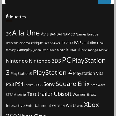
Étiquettes
A la Une
2K
Avis
BANDAI NAMCO Games Europe
EA
Event
critique
E3 2013
film
cinéma
Deep Silver
Bethesda
Final
konami
Gameplay
livre
manga
Japan Expo
fantasy
Koch Media
Marvel
PC
PlayStation
Nintendo
Nintendo 3DS
3
PlayStation 4
Playstation Vita
PlayStation3
Square Enix
PS4
Sony
PS3
SEGA
Star Wars
Ps Vita
trailer
Ubisoft
Test
Warner Bros.
série
STEAM
Xbox
Interactive Entertainment
Wii U
WEBZEN
WiiU
360