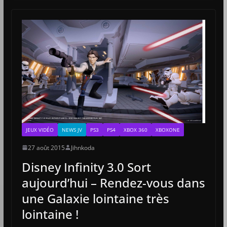
JEUX VIDÉO
NEWS JV
PS3
PS4
XBOX 360
XBOXONE
27 août 2015
Jihnkoda
Disney Infinity 3.0 Sort
aujourd’hui – Rendez-vous dans
une Galaxie lointaine très
lointaine !