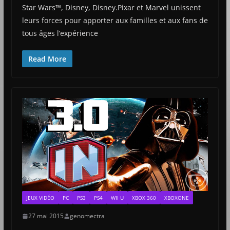
Star Wars™, Disney, Disney.Pixar et Marvel unissent
leurs forces pour apporter aux familles et aux fans de
tous âges l’expérience
Read More
JEUX VIDÉO
PC
PS3
PS4
WII U
XBOX 360
XBOXONE
27 mai 2015
genomectra