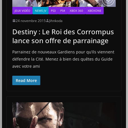
JEUX VIDÉO
NEWS JV
PS3
PS4
XBOX 360
XBOXONE
24 novembre 2015
Jihnkoda
Destiny : Le Roi des Corrompus
lance son offre de parrainage
Parrainez de nouveaux Gardiens pour qu’ils viennent
défendre la Cité. Menez à bien des quêtes du Guide
avec votre ami
Read More