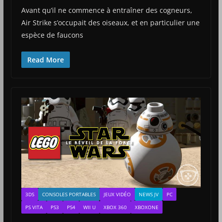
Avant qu’il ne commence à entraîner des cogneurs,
Air Strike s’occupait des oiseaux, et en particulier une
espèce de faucons
Read More
3DS
CONSOLES PORTABLES
JEUX VIDÉO
NEWS JV
PC
PS VITA
PS3
PS4
WII U
XBOX 360
XBOXONE