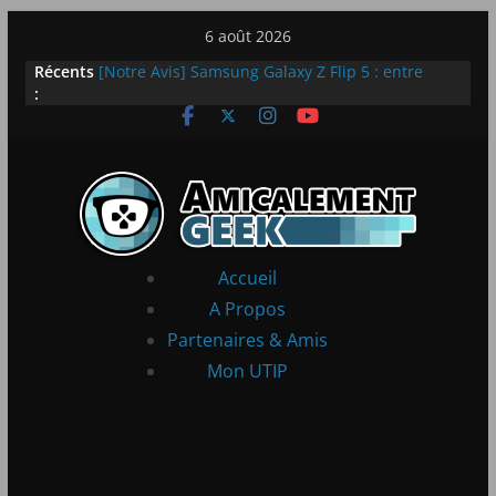
Passer
6 août 2026
au
Récents
LEGO dévoile la LEGO Technic McLaren P1
contenu
:
[Notre Avis] Samsung Galaxy Z Flip 5 : entre
innovation et quotidien
[PS5] New World Aeternum [Notre Avis]
[PS5] Throne and Liberty – Notre Avis
[Notre Avis] Spy x Family: Code White
Accueil
A Propos
Partenaires & Amis
Mon UTIP