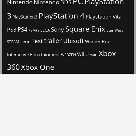
PC
PlayStation
Nintendo
Nintendo 3DS
3
PlayStation 4
Playstation Vita
PlayStation3
Square Enix
PS4
Sony
PS3
SEGA
Star Wars
Ps Vita
trailer
Ubisoft
Test
Warner Bros.
série
STEAM
Xbox
Interactive Entertainment
Wii U
WEBZEN
WiiU
360
Xbox One