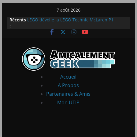
Passer
7 août 2026
au
[Notre Avis] Spy x Family: Code White
Récents
contenu
LEGO dévoile la LEGO Technic McLaren P1
:
[Notre Avis] Samsung Galaxy Z Flip 5 : entre
innovation et quotidien
[PS5] New World Aeternum [Notre Avis]
[PS5] Throne and Liberty – Notre Avis
Accueil
A Propos
Partenaires & Amis
Mon UTIP