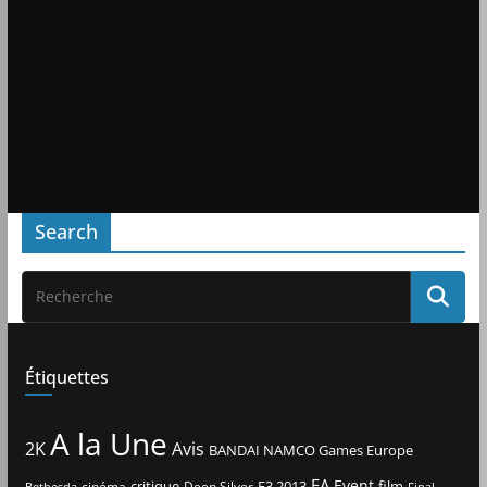
Search
Étiquettes
A la Une
2K
Avis
BANDAI NAMCO Games Europe
EA
Event
critique
E3 2013
film
cinéma
Deep Silver
Bethesda
Final