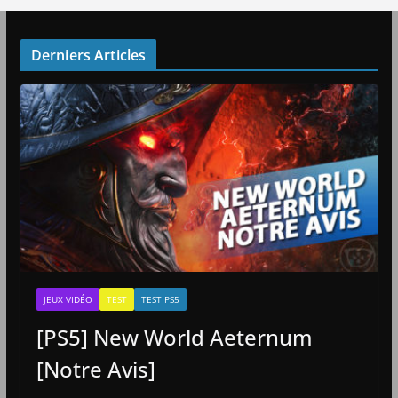
Derniers Articles
JEUX VIDÉO
TEST
TEST PS5
[PS5] New World Aeternum
[Notre Avis]