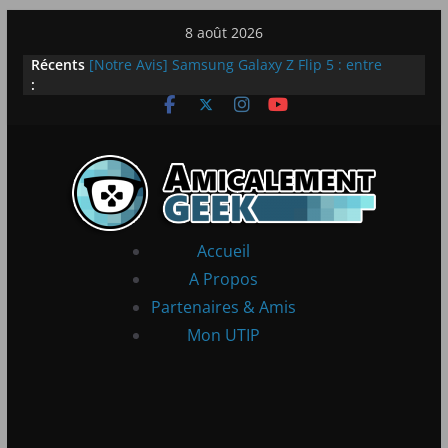
Passer
8 août 2026
au
Récents
[Notre Avis] Samsung Galaxy Z Flip 5 : entre
contenu
:
innovation et quotidien
[PS5] New World Aeternum [Notre Avis]
[PS5] Throne and Liberty – Notre Avis
[Notre Avis] Spy x Family: Code White
LEGO dévoile la LEGO Technic McLaren P1
Accueil
A Propos
Partenaires & Amis
Mon UTIP