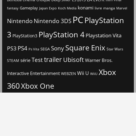
konami
Gameplay
livre
manga
Japan Expo
fantasy
Koch Media
Marvel
PC
PlayStation
Nintendo
Nintendo 3DS
3
PlayStation 4
Playstation Vita
PlayStation3
Square Enix
PS4
Sony
PS3
SEGA
Star Wars
Ps Vita
trailer
Ubisoft
Test
Warner Bros.
série
STEAM
Xbox
Interactive Entertainment
Wii U
WEBZEN
WiiU
360
Xbox One