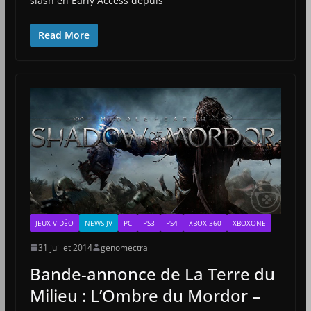
slash en Early Access depuis
Read More
JEUX VIDÉO
NEWS JV
PC
PS3
PS4
XBOX 360
XBOXONE
31 juillet 2014
genomectra
Bande-annonce de La Terre du
Milieu : L’Ombre du Mordor –