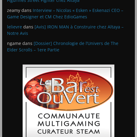
Figurines Street Fighter chez Altaya
zeamy
dans
Interview – Nicolas « Esken » Eskenazi CEO –
Game Designer et CM Chez EdioGames
lelievre
dans
[Avis] IRON MAN à Construire chez Altaya –
Notre Avis
ngame
dans
[Dossier] Chronologie de l’Univers de The
Elder Scrolls – 1ere Partie