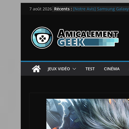
Passer
Récents :
LEGO dévoile la LEGO Techn
7 août 2026
au
[Notre Avis] Samsung Galaxy Z
quotidien
contenu
[PS5] New World Aeternum [
[PS5] Throne and Liberty – N
[Notre Avis] Spy x Family: C
JEUX VIDÉO
TEST
CINÉMA