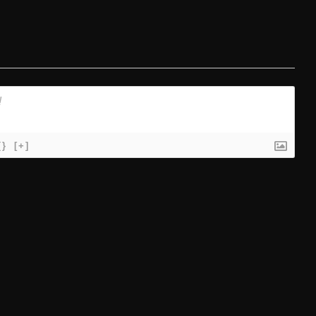
{}
[+]