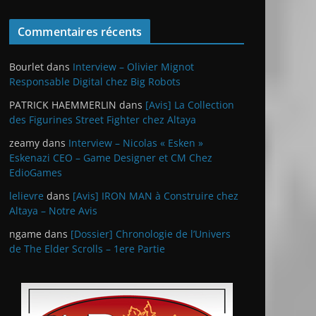
Commentaires récents
Bourlet
dans
Interview – Olivier Mignot
Responsable Digital chez Big Robots
PATRICK HAEMMERLIN
dans
[Avis] La Collection
des Figurines Street Fighter chez Altaya
zeamy
dans
Interview – Nicolas « Esken »
Eskenazi CEO – Game Designer et CM Chez
EdioGames
lelievre
dans
[Avis] IRON MAN à Construire chez
Altaya – Notre Avis
ngame
dans
[Dossier] Chronologie de l’Univers
de The Elder Scrolls – 1ere Partie