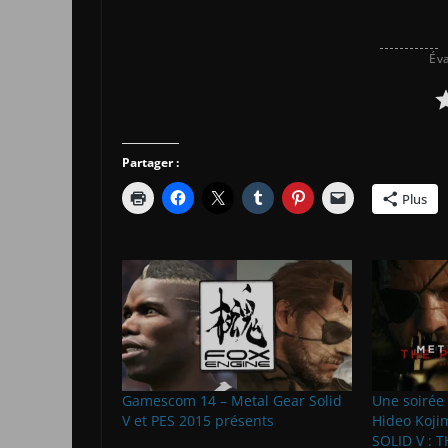
Éva
Partager :
Plus
Gamescom 14 – Metal Gear Solid
Une soirée 
V et PES 2015 présents
Hideo Koji
SOLID V : 