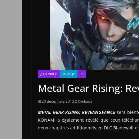
JEUX VIDÉO
NEWS JV
PC
Metal Gear Rising: R
20 décembre 2013
Jihnkoda
METAL GEAR RISING: REVEANGEANCE
sera bient
KONAMI a également révélé que ceux télécharg
deux chapitres additionnels en DLC Bladewolf et