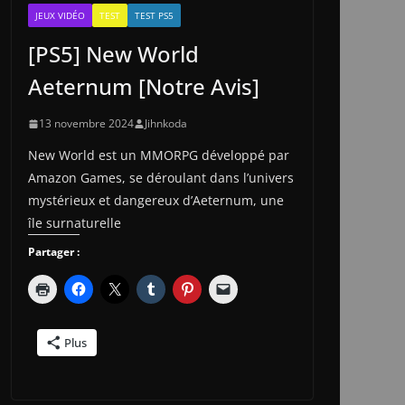
JEUX VIDÉO
TEST
TEST PS5
[PS5] New World
Aeternum [Notre Avis]
13 novembre 2024
Jihnkoda
New World est un MMORPG développé par
Amazon Games, se déroulant dans l’univers
mystérieux et dangereux d’Aeternum, une
île surnaturelle
Partager :
Plus