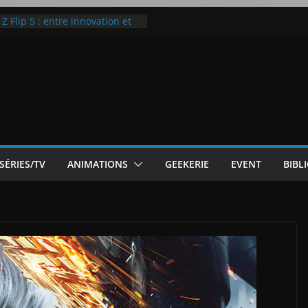
ic McLaren P1
 Flip 5 : entre innovation et
Notre Avis]
otre Avis
ode White
SÉRIES/TV
ANIMATIONS
GEEKERIE
EVENT
BIBL