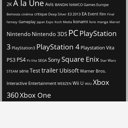
A la Une
2K
Avis
BANDAI NAMCO Games Europe
EA
Event
critique
E3 2013
film
cinéma
Deep Silver
Bethesda
Final
konami
Gameplay
livre
manga
Japan Expo
fantasy
Koch Media
Marvel
PC
PlayStation
Nintendo
Nintendo 3DS
3
PlayStation 4
Playstation Vita
PlayStation3
Square Enix
PS4
Sony
PS3
SEGA
Star Wars
Ps Vita
trailer
Ubisoft
Test
Warner Bros.
série
STEAM
Xbox
Interactive Entertainment
Wii U
WEBZEN
WiiU
360
Xbox One