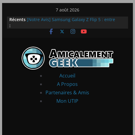
Passer
7 août 2026
au
Récents
[Notre Avis] Samsung Galaxy Z Flip 5 : entre
contenu
:
innovation et quotidien
[PS5] New World Aeternum [Notre Avis]
[PS5] Throne and Liberty – Notre Avis
[Notre Avis] Spy x Family: Code White
LEGO dévoile la LEGO Technic McLaren P1
Accueil
A Propos
Partenaires & Amis
Mon UTIP