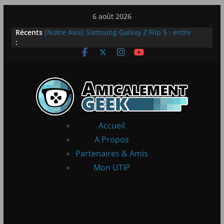
Passer
6 août 2026
LEGO dévoile la LEGO Technic McLaren P1
au
Récents
[Notre Avis] Samsung Galaxy Z Flip 5 : entre
contenu
:
innovation et quotidien
[PS5] New World Aeternum [Notre Avis]
[PS5] Throne and Liberty – Notre Avis
[Notre Avis] Spy x Family: Code White
Accueil
A Propos
Partenaires & Amis
Mon UTIP