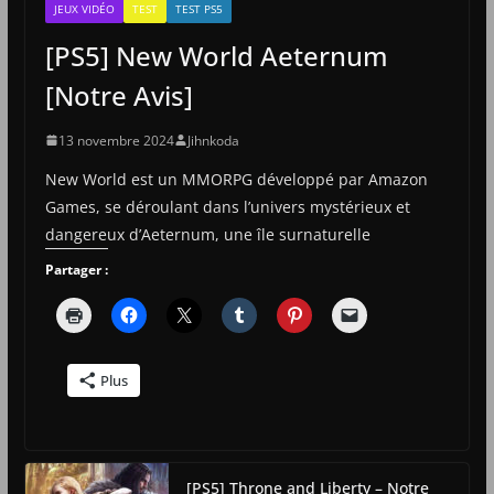
JEUX VIDÉO
TEST
TEST PS5
[PS5] New World Aeternum
[Notre Avis]
13 novembre 2024
Jihnkoda
New World est un MMORPG développé par Amazon
Games, se déroulant dans l’univers mystérieux et
dangereux d’Aeternum, une île surnaturelle
Partager :
Plus
[PS5] Throne and Liberty – Notre