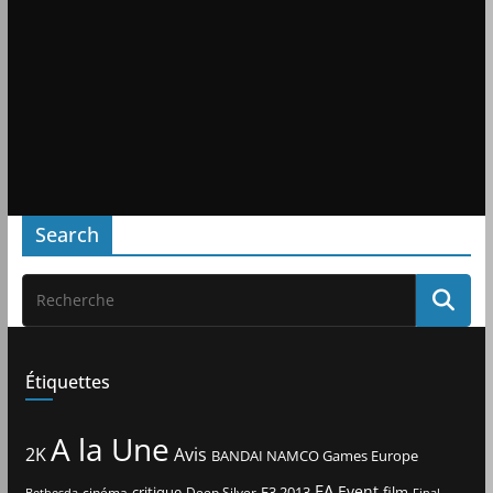
Search
Étiquettes
A la Une
2K
Avis
BANDAI NAMCO Games Europe
EA
Event
critique
E3 2013
film
cinéma
Deep Silver
Bethesda