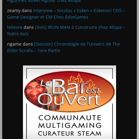
Figurines Street Fighter chez Altaya
zeamy
dans
Interview – Nicolas « Esken » Eskenazi CEO –
Game Designer et CM Chez EdioGames
lelievre
dans
[Avis] IRON MAN à Construire chez Altaya –
Notre Avis
ngame
dans
[Dossier] Chronologie de l’Univers de The
Elder Scrolls – 1ere Partie