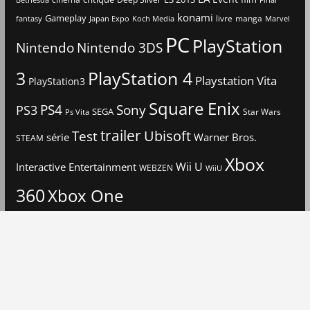
Final
konami
Gameplay
livre
manga
Japan Expo
fantasy
Koch Media
Marvel
PC
PlayStation
Nintendo
Nintendo 3DS
3
PlayStation 4
Playstation Vita
PlayStation3
Square Enix
PS4
Sony
PS3
SEGA
Star Wars
Ps Vita
trailer
Ubisoft
Test
Warner Bros.
série
STEAM
Xbox
Interactive Entertainment
Wii U
WEBZEN
WiiU
360
Xbox One