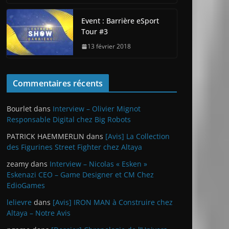
Event : Barrière eSport
Tour #3
13 février 2018
Commentaires récents
Bourlet
dans
Interview – Olivier Mignot
Responsable Digital chez Big Robots
PATRICK HAEMMERLIN
dans
[Avis] La Collection
des Figurines Street Fighter chez Altaya
zeamy
dans
Interview – Nicolas « Esken »
Eskenazi CEO – Game Designer et CM Chez
EdioGames
lelievre
dans
[Avis] IRON MAN à Construire chez
Altaya – Notre Avis