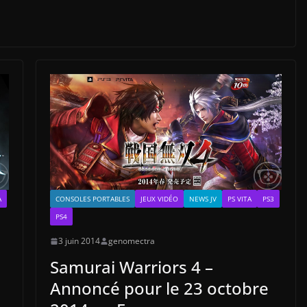
A
CONSOLES PORTABLES
JEUX VIDÉO
NEWS JV
PS VITA
PS3
PS4
3 juin 2014
genomectra
Samurai Warriors 4 –
Annoncé pour le 23 octobre