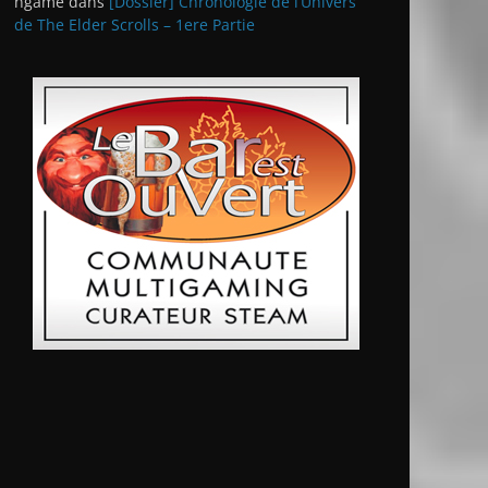
ngame
dans
[Dossier] Chronologie de l’Univers
de The Elder Scrolls – 1ere Partie