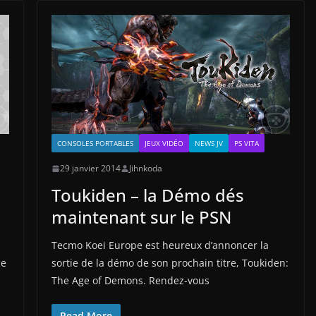
CONSOLES PORTABLES
JEUX VIDÉO
NEWS JV
PS VITA
29 janvier 2014
Jihnkoda
Toukiden – la Démo dés
maintenant sur le PSN
Tecmo Koei Europe est heureux d’annoncer la
ne
sortie de la démo de son prochain titre, Toukiden:
The Age of Demons. Rendez-vous
Read More