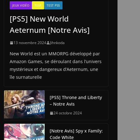
JEUX VIDÉO
TEST
TEST PS5
[PS5] New World
Aeternum [Notre Avis]
13 novembre 2024
Jihnkoda
New World est un MMORPG développé par
Amazon Games, se déroulant dans l’univers
mystérieux et dangereux d’Aeternum, une
île surnaturelle
[PS5] Throne and Liberty
– Notre Avis
24 octobre 2024
[Notre Avis] Spy x Family:
Code White