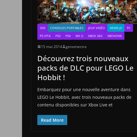
3DS
CONSOLES PORTABLES
JEUX VIDÉO
NEWS JV
PC
PS VITA
PS3
PS4
WII U
XBOX 360
XBOXONE
15 mai 2014
genomectra
Découvrez trois nouveaux
packs de DLC pour LEGO Le
Hobbit !
Embarquez pour une nouvelle aventure dans
LEGO Le Hobbit, avec trois nouveaux packs de
contenu disponibles sur Xbox Live et
Read More