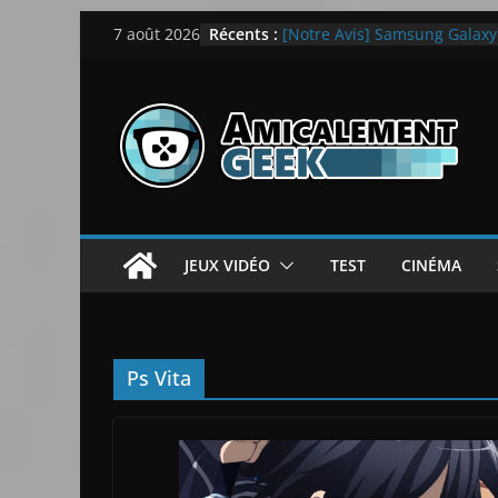
Passer
Récents :
[Notre Avis] Samsung Galaxy Z
7 août 2026
au
quotidien
[PS5] New World Aeternum [
contenu
[PS5] Throne and Liberty – N
[Notre Avis] Spy x Family: C
LEGO dévoile la LEGO Techn
JEUX VIDÉO
TEST
CINÉMA
Ps Vita