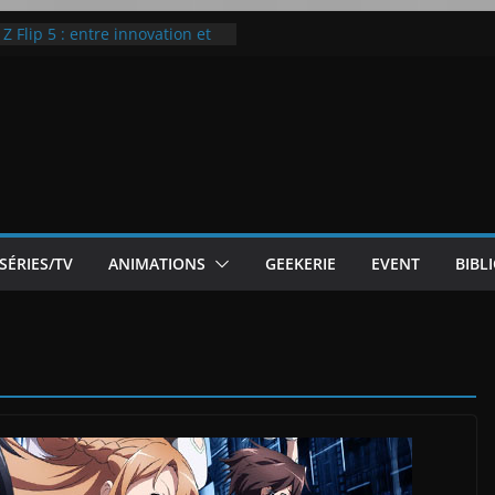
 Flip 5 : entre innovation et
Notre Avis]
otre Avis
ode White
ic McLaren P1
SÉRIES/TV
ANIMATIONS
GEEKERIE
EVENT
BIBL