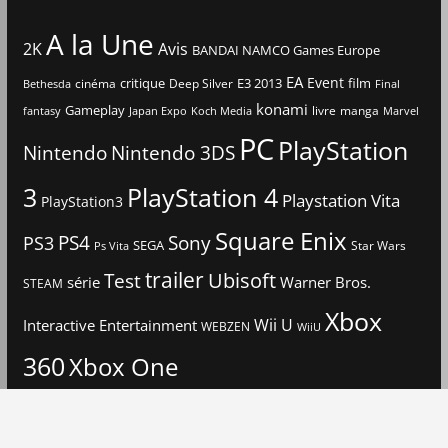
A la Une
2K
Avis
BANDAI NAMCO Games Europe
EA
Event
critique
E3 2013
film
cinéma
Deep Silver
Bethesda
Final
konami
Gameplay
livre
manga
Japan Expo
fantasy
Koch Media
Marvel
PC
PlayStation
Nintendo
Nintendo 3DS
3
PlayStation 4
Playstation Vita
PlayStation3
Square Enix
PS4
Sony
PS3
SEGA
Star Wars
Ps Vita
trailer
Ubisoft
Test
Warner Bros.
série
STEAM
Xbox
Interactive Entertainment
Wii U
WEBZEN
WiiU
360
Xbox One