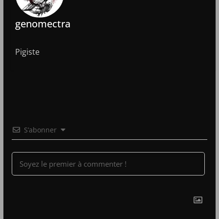
genomectra
Pigiste
S’abonner