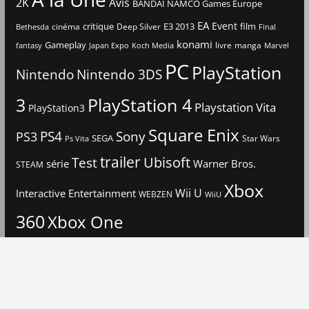
2K
Avis
BANDAI NAMCO Games Europe
EA
Event
critique
E3 2013
film
cinéma
Deep Silver
Bethesda
Final
konami
Gameplay
livre
manga
Japan Expo
fantasy
Koch Media
Marvel
PC
PlayStation
Nintendo
Nintendo 3DS
3
PlayStation 4
Playstation Vita
PlayStation3
Square Enix
PS4
Sony
PS3
SEGA
Star Wars
Ps Vita
trailer
Ubisoft
Test
Warner Bros.
série
STEAM
Xbox
Interactive Entertainment
Wii U
WEBZEN
WiiU
360
Xbox One