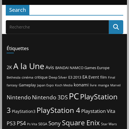
Search
Étiquettes
A la Une
2K
Avis
BANDAI NAMCO Games Europe
EA
Event
critique
E3 2013
film
cinéma
Deep Silver
Bethesda
Final
konami
Gameplay
livre
manga
Japan Expo
fantasy
Koch Media
Marvel
PC
PlayStation
Nintendo
Nintendo 3DS
3
PlayStation 4
Playstation Vita
PlayStation3
Square Enix
PS4
Sony
PS3
SEGA
Star Wars
Ps Vita