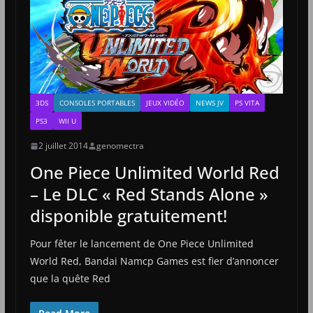
3DS
CONSOLES PORTABLES
JEUX VIDÉO
NEWS JV
PS VITA
PS3
WII U
2 juillet 2014
genomectra
One Piece Unlimited World Red
– Le DLC « Red Stands Alone »
disponible gratuitement!
Pour fêter le lancement de One Piece Unlimited
World Red, Bandai Namcp Games est fier d’annoncer
que la quête Red