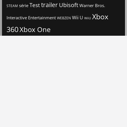
trailer
Ubisoft
Test
Warner Bros.
série
STEAM
Xbox
Interactive Entertainment
Wii U
WEBZEN
WiiU
360
Xbox One