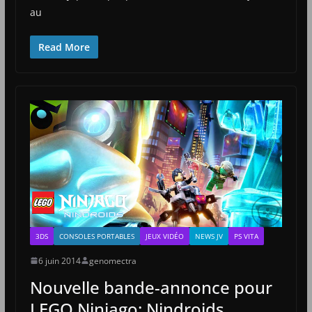
au
Read More
3DS
CONSOLES PORTABLES
JEUX VIDÉO
NEWS JV
PS VITA
6 juin 2014
genomectra
Nouvelle bande-annonce pour
LEGO Ninjago: Nindroids