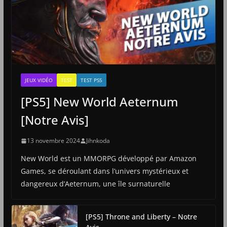
JEUX VIDÉO
TEST
TEST PS5
[PS5] New World Aeternum
[Notre Avis]
13 novembre 2024
Jihnkoda
New World est un MMORPG développé par Amazon
Games, se déroulant dans l’univers mystérieux et
dangereux d’Aeternum, une île surnaturelle
[PS5] Throne and Liberty – Notre