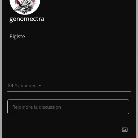
genomectra
Pigiste
S’abonner