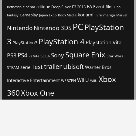
EA
Event
critique
E3 2013
film
cinéma
Deep Silver
Bethesda
Final
konami
Gameplay
livre
manga
Japan Expo
fantasy
Koch Media
Marvel
PC
PlayStation
Nintendo
Nintendo 3DS
3
PlayStation 4
Playstation Vita
PlayStation3
Square Enix
PS4
Sony
PS3
SEGA
Star Wars
Ps Vita
trailer
Ubisoft
Test
Warner Bros.
série
STEAM
Xbox
Interactive Entertainment
Wii U
WEBZEN
WiiU
360
Xbox One