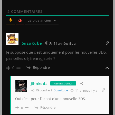
2
COMMENTAIRES
Le plus ancien
SuzuKube
11 années il y a
Je suppose que c’est uniquement pour les nouvelles 3DS,
pas celles déjà enregistrée ?
Répondre
0
Jihnkoda
Administrateur
Répondre à
SuzuKube
11 années il y a
Oui c’est pour l’achat d’une nouvelle 3DS.
Répondre
0