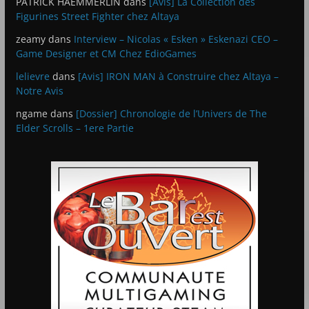
PATRICK HAEMMERLIN
dans
[Avis] La Collection des
Figurines Street Fighter chez Altaya
zeamy
dans
Interview – Nicolas « Esken » Eskenazi CEO –
Game Designer et CM Chez EdioGames
lelievre
dans
[Avis] IRON MAN à Construire chez Altaya –
Notre Avis
ngame
dans
[Dossier] Chronologie de l’Univers de The
Elder Scrolls – 1ere Partie