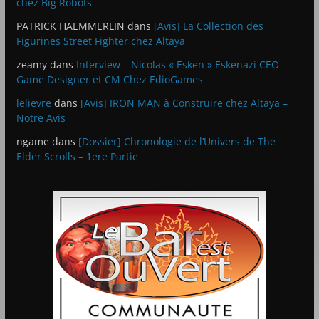
chez Big Robots
PATRICK HAEMMERLIN
dans
[Avis] La Collection des
Figurines Street Fighter chez Altaya
zeamy
dans
Interview – Nicolas « Esken » Eskenazi CEO –
Game Designer et CM Chez EdioGames
lelievre
dans
[Avis] IRON MAN à Construire chez Altaya –
Notre Avis
ngame
dans
[Dossier] Chronologie de l’Univers de The
Elder Scrolls – 1ere Partie