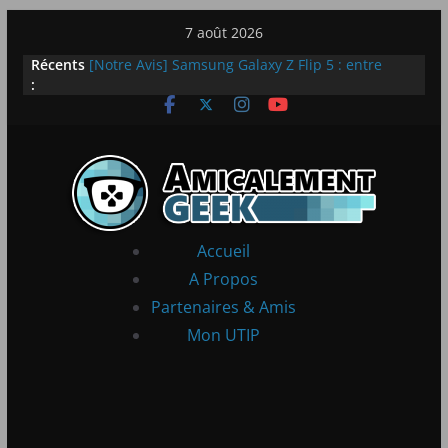
Passer
7 août 2026
au
LEGO dévoile la LEGO Technic McLaren P1
Récents
contenu
[Notre Avis] Samsung Galaxy Z Flip 5 : entre
:
innovation et quotidien
[PS5] New World Aeternum [Notre Avis]
[PS5] Throne and Liberty – Notre Avis
[Notre Avis] Spy x Family: Code White
Accueil
A Propos
Partenaires & Amis
Mon UTIP