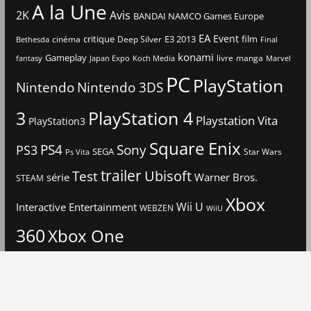
A la Une
2K
Avis
BANDAI NAMCO Games Europe
EA
Event
critique
E3 2013
film
cinéma
Deep Silver
Bethesda
Final
konami
Gameplay
livre
manga
Japan Expo
fantasy
Koch Media
Marvel
PC
PlayStation
Nintendo
Nintendo 3DS
3
PlayStation 4
Playstation Vita
PlayStation3
Square Enix
PS4
Sony
PS3
SEGA
Star Wars
Ps Vita
trailer
Ubisoft
Test
Warner Bros.
série
STEAM
Xbox
Interactive Entertainment
Wii U
WEBZEN
WiiU
360
Xbox One