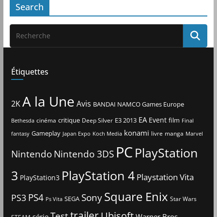
Search
Étiquettes
A la Une
2K
Avis
BANDAI NAMCO Games Europe
EA
Event
critique
E3 2013
film
cinéma
Deep Silver
Bethesda
Final
konami
Gameplay
livre
manga
Japan Expo
fantasy
Koch Media
Marvel
PC
PlayStation
Nintendo
Nintendo 3DS
3
PlayStation 4
Playstation Vita
PlayStation3
Square Enix
PS4
Sony
PS3
SEGA
Star Wars
Ps Vita
trailer
Ubisoft
Test
Warner Bros.
série
STEAM