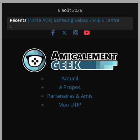
Passer
6 août 2026
au
Récents
[Notre Avis] Samsung Galaxy Z Flip 5 : entre
contenu
:
innovation et quotidien
[PS5] New World Aeternum [Notre Avis]
[PS5] Throne and Liberty – Notre Avis
[Notre Avis] Spy x Family: Code White
LEGO dévoile la LEGO Technic McLaren P1
Accueil
A Propos
Partenaires & Amis
Mon UTIP