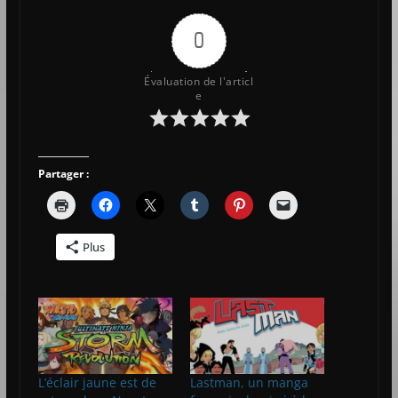
0
Évaluation de l'articl
e
Partager :
Plus
L’éclair jaune est de
Lastman, un manga