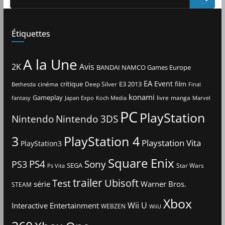
Étiquettes
A la Une
2K
Avis
BANDAI NAMCO Games Europe
EA
Event
critique
E3 2013
film
cinéma
Deep Silver
Bethesda
Final
konami
Gameplay
livre
manga
Japan Expo
fantasy
Koch Media
Marvel
PC
PlayStation
Nintendo
Nintendo 3DS
3
PlayStation 4
Playstation Vita
PlayStation3
Square Enix
PS4
Sony
PS3
SEGA
Star Wars
Ps Vita
trailer
Ubisoft
Test
Warner Bros.
série
STEAM
Xbox
Interactive Entertainment
Wii U
WEBZEN
WiiU