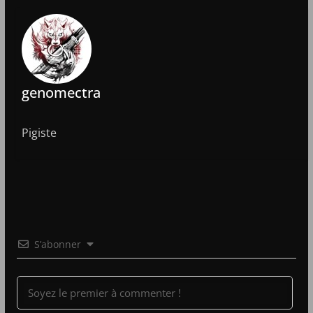
genomectra
Pigiste
S’abonner