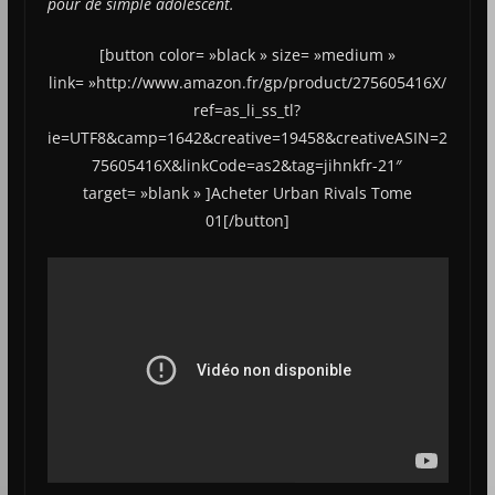
pour de simple adolescent.
[button color= »black » size= »medium »
link= »http://www.amazon.fr/gp/product/275605416X/
ref=as_li_ss_tl?
ie=UTF8&camp=1642&creative=19458&creativeASIN=2
75605416X&linkCode=as2&tag=jihnkfr-21″
target= »blank » ]Acheter Urban Rivals Tome
01[/button]