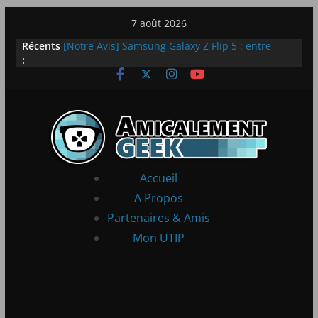
Passer
7 août 2026
au
Récents
[Notre Avis] Samsung Galaxy Z Flip 5 : entre
contenu
:
innovation et quotidien
[PS5] New World Aeternum [Notre Avis]
[PS5] Throne and Liberty – Notre Avis
[Notre Avis] Spy x Family: Code White
LEGO dévoile la LEGO Technic McLaren P1
Accueil
A Propos
Partenaires & Amis
Mon UTIP