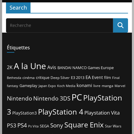
Search
Étiquettes
A la Une
2K
Avis
BANDAI NAMCO Games Europe
EA
Event
critique
E3 2013
film
cinéma
Deep Silver
Bethesda
Final
konami
Gameplay
livre
manga
Japan Expo
fantasy
Koch Media
Marvel
PC
PlayStation
Nintendo
Nintendo 3DS
3
PlayStation 4
Playstation Vita
PlayStation3
Square Enix
PS4
Sony
PS3
SEGA
Star Wars
Ps Vita