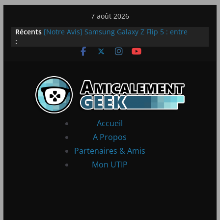
Passer
7 août 2026
LEGO dévoile la LEGO Technic McLaren P1
au
Récents
[Notre Avis] Samsung Galaxy Z Flip 5 : entre
contenu
:
innovation et quotidien
[PS5] New World Aeternum [Notre Avis]
[PS5] Throne and Liberty – Notre Avis
[Notre Avis] Spy x Family: Code White
Accueil
A Propos
Partenaires & Amis
Mon UTIP