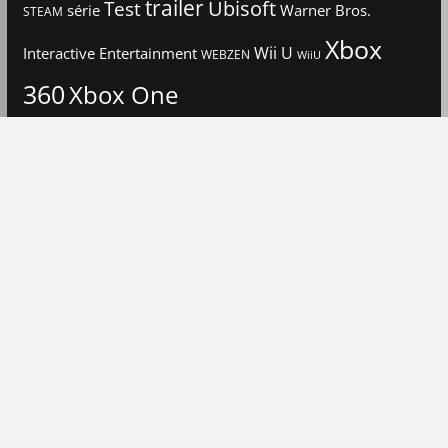
trailer
Ubisoft
Test
Warner Bros.
série
STEAM
Xbox
Interactive Entertainment
Wii U
WEBZEN
WiiU
360
Xbox One