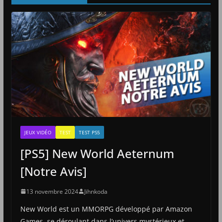
JEUX VIDÉO
TEST
TEST PS5
[PS5] New World Aeternum
[Notre Avis]
13 novembre 2024
Jihnkoda
New World est un MMORPG développé par Amazon
Games, se déroulant dans l’univers mystérieux et