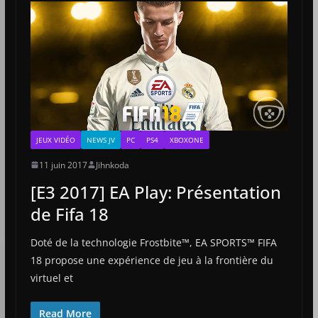
JEUX VIDÉO
NEWS JV
PC
PS4
XBOXONE
11 juin 2017
Jihnkoda
[E3 2017] EA Play: Présentation
de Fifa 18
Doté de la technologie Frostbite™, EA SPORTS™ FIFA
18 propose une expérience de jeu à la frontière du
virtuel et
Read More