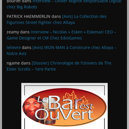
Bourlet
dans
Interview – Olivier Mignot Responsable Digital
chez Big Robots
PATRICK HAEMMERLIN
dans
[Avis] La Collection des
Figurines Street Fighter chez Altaya
zeamy
dans
Interview – Nicolas « Esken » Eskenazi CEO –
Game Designer et CM Chez EdioGames
lelievre
dans
[Avis] IRON MAN à Construire chez Altaya –
Notre Avis
ngame
dans
[Dossier] Chronologie de l’Univers de The
Elder Scrolls – 1ere Partie