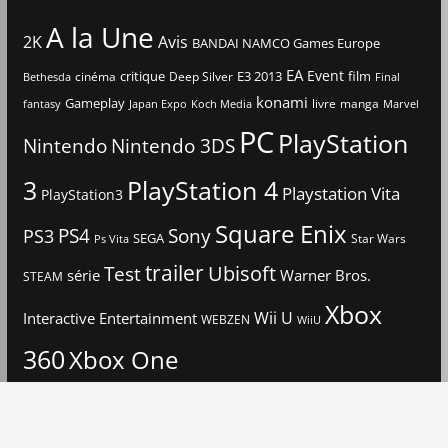
A la Une
2K
Avis
BANDAI NAMCO Games Europe
EA
Event
critique
E3 2013
film
cinéma
Deep Silver
Bethesda
Final
konami
Gameplay
livre
manga
Japan Expo
fantasy
Koch Media
Marvel
PC
PlayStation
Nintendo
Nintendo 3DS
3
PlayStation 4
Playstation Vita
PlayStation3
Square Enix
PS4
Sony
PS3
SEGA
Star Wars
Ps Vita
trailer
Ubisoft
Test
Warner Bros.
série
STEAM
Xbox
Interactive Entertainment
Wii U
WEBZEN
WiiU
360
Xbox One