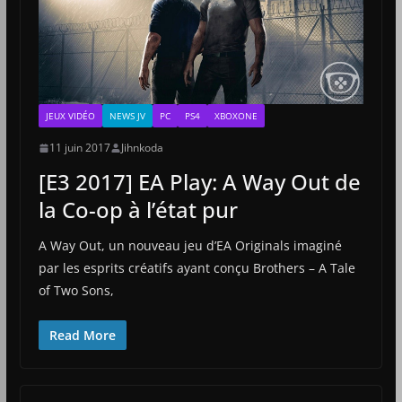
JEUX VIDÉO
NEWS JV
PC
PS4
XBOXONE
11 juin 2017
Jihnkoda
[E3 2017] EA Play: A Way Out de
la Co-op à l’état pur
A Way Out, un nouveau jeu d’EA Originals imaginé
par les esprits créatifs ayant conçu Brothers – A Tale
of Two Sons,
Read More