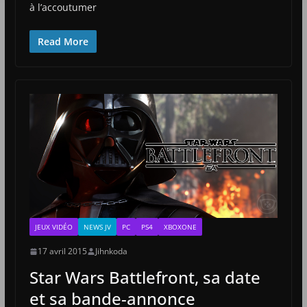
à l’accoutumer
Read More
JEUX VIDÉO
NEWS JV
PC
PS4
XBOXONE
17 avril 2015
Jihnkoda
Star Wars Battlefront, sa date
et sa bande-annonce