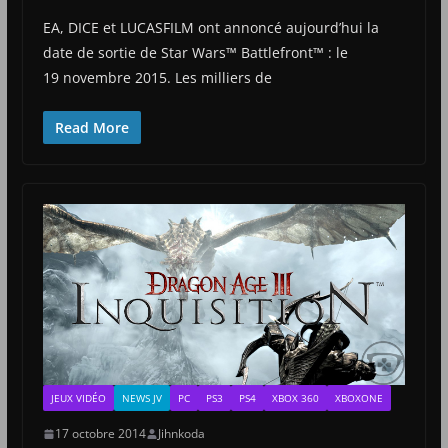
EA, DICE et LUCASFILM ont annoncé aujourd’hui la
date de sortie de Star Wars™ Battlefront™ : le
19 novembre 2015. Les milliers de
Read More
JEUX VIDÉO
NEWS JV
PC
PS3
PS4
XBOX 360
XBOXONE
17 octobre 2014
Jihnkoda