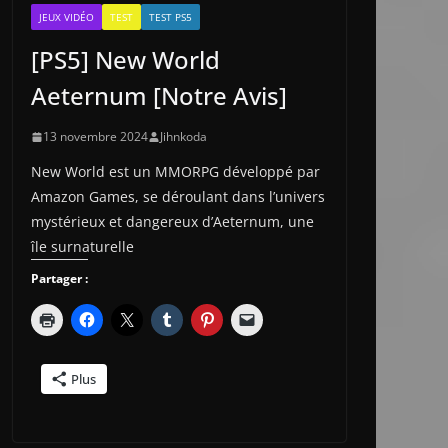
JEUX VIDÉO
TEST
TEST PS5
[PS5] New World
Aeternum [Notre Avis]
13 novembre 2024
Jihnkoda
New World est un MMORPG développé par
Amazon Games, se déroulant dans l’univers
mystérieux et dangereux d’Aeternum, une
île surnaturelle
Partager :
Plus