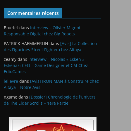
Commentaires récents
Bourlet
dans
Interview – Olivier Mignot
Responsable Digital chez Big Robots
PATRICK HAEMMERLIN
dans
[Avis] La Collection
des Figurines Street Fighter chez Altaya
zeamy
dans
Interview – Nicolas « Esken »
Eskenazi CEO – Game Designer et CM Chez
EdioGames
lelievre
dans
[Avis] IRON MAN à Construire chez
Altaya – Notre Avis
ngame
dans
[Dossier] Chronologie de l’Univers
de The Elder Scrolls – 1ere Partie