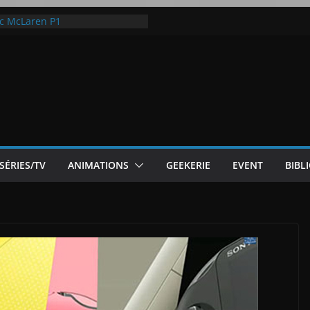
ode White
ic McLaren P1
 Flip 5 : entre innovation et
Notre Avis]
otre Avis
SÉRIES/TV
ANIMATIONS
GEEKERIE
EVENT
BIBL