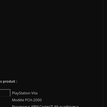
s produit :
PlayStation Vita
Modèle PCH-2000
Processeur ARM Cortex™-A9 quadricœur