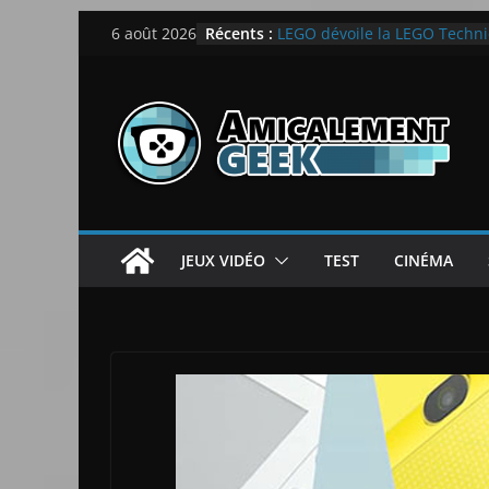
[Notre Avis] Spy x Family: C
Passer
Récents :
6 août 2026
LEGO dévoile la LEGO Techn
au
[Notre Avis] Samsung Galaxy Z
quotidien
contenu
[PS5] New World Aeternum [
[PS5] Throne and Liberty – N
JEUX VIDÉO
TEST
CINÉMA