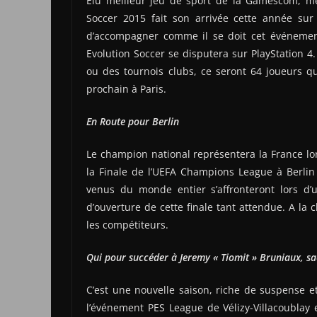
Elu meilleur jeu de sport de la Gamescom, me
Soccer 2015 fait son arrivée cette année sur
d’accompagner comme il se doit cet événemen
Evolution Soccer se disputera sur PlayStation 4. 
ou des tournois clubs, ce seront 64 joueurs qu
prochain à Paris.
En Route pour Berlin
Le champion national représentera la France lor
la Finale de l’UEFA Champions League à Berlin 
venus du monde entier s’affronteront lors d’u
d’ouverture de cette finale tant attendue. A la 
les compétiteurs.
Qui pour succéder à Jeremy « Tiomit » Bruniaux, sa
C’est une nouvelle saison, riche de suspense 
l’événement PES League de Vélizy-Villacoublay 