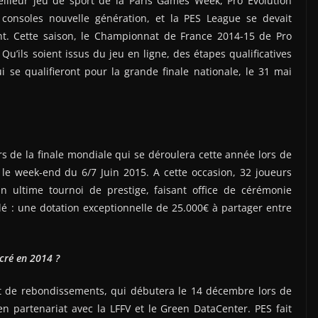
illeur jeu de sport de la Paris Games Week, Pro Evolution
 consoles nouvelle génération, et la PES League se devait
t. Cette saison, le Championnat de France 2014-15 de Pro
Qu’ils soient issus du jeu en ligne, des étapes qualificatives
i se qualifieront pour la grande finale nationale, le 31 mai
s de la finale mondiale qui se déroulera cette année lors de
le week-end du 6/7 Juin 2015. A cette occasion, 32 joueurs
n ultime tournoi de prestige, faisant office de cérémonie
clé : une dotation exceptionnelle de 25.000€ à partager entre
cré en 2014 ?
et de rebondissements, qui débutera le 14 décembre lors de
en partenariat avec la LFFV et le Green DataCenter. PES fait