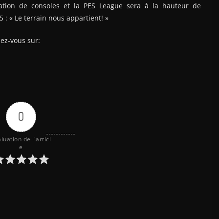
ation de consoles et la PES League sera à la hauteur de
 : « Le terrain nous appartient! »
dez-vous sur:
0
luation de l'articl
e