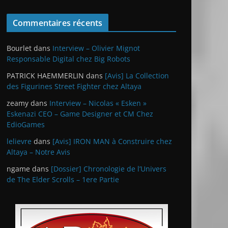
Commentaires récents
Bourlet
dans
Interview – Olivier Mignot
Responsable Digital chez Big Robots
PATRICK HAEMMERLIN
dans
[Avis] La Collection
des Figurines Street Fighter chez Altaya
zeamy
dans
Interview – Nicolas « Esken »
Eskenazi CEO – Game Designer et CM Chez
EdioGames
lelievre
dans
[Avis] IRON MAN à Construire chez
Altaya – Notre Avis
ngame
dans
[Dossier] Chronologie de l’Univers
de The Elder Scrolls – 1ere Partie