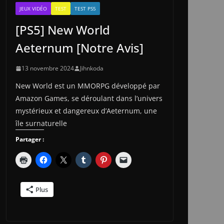
JEUX VIDÉO
TEST
TEST PS5
[PS5] New World
Aeternum [Notre Avis]
13 novembre 2024
Jihnkoda
New World est un MMORPG développé par
Amazon Games, se déroulant dans l’univers
mystérieux et dangereux d’Aeternum, une
île surnaturelle
Partager :
Plus