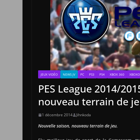
JEUX VIDÉO
NEWS JV
PC
PS3
PS4
XBOX 360
XBOX
PES League 2014/2015
nouveau terrain de j
1 décembre 2014
Jihnkoda
Nouvelle saison, nouveau terrain de jeu.