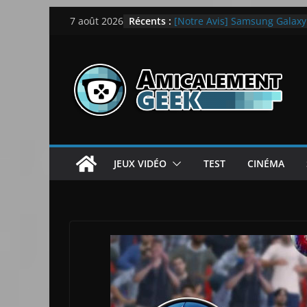
Passer
LEGO dévoile la LEGO Techn
Récents :
7 août 2026
[Notre Avis] Samsung Galaxy Z
au
quotidien
contenu
[PS5] New World Aeternum [
[PS5] Throne and Liberty – N
[Notre Avis] Spy x Family: C
JEUX VIDÉO
TEST
CINÉMA