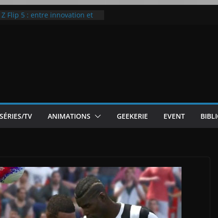
ic McLaren P1
 Flip 5 : entre innovation et
Notre Avis]
otre Avis
ode White
SÉRIES/TV
ANIMATIONS
GEEKERIE
EVENT
BIBL