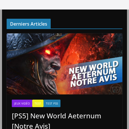
Derniers Articles
JEUX VIDÉO
TEST
TEST PS5
[PS5] New World Aeternum
[Notre Avis]