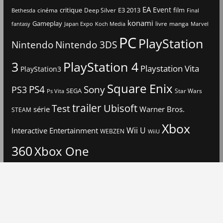
EA
Event
critique
E3 2013
film
cinéma
Deep Silver
Bethesda
Final
konami
Gameplay
livre
manga
Japan Expo
fantasy
Koch Media
Marvel
PC
PlayStation
Nintendo
Nintendo 3DS
3
PlayStation 4
Playstation Vita
PlayStation3
Square Enix
PS4
Sony
PS3
SEGA
Star Wars
Ps Vita
trailer
Ubisoft
Test
Warner Bros.
série
STEAM
Xbox
Interactive Entertainment
Wii U
WEBZEN
WiiU
360
Xbox One