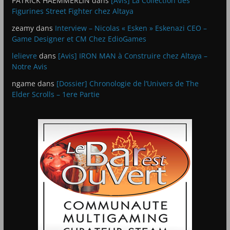
PATRICK HAEMMERLIN
dans
[Avis] La Collection des
Figurines Street Fighter chez Altaya
zeamy
dans
Interview – Nicolas « Esken » Eskenazi CEO –
Game Designer et CM Chez EdioGames
lelievre
dans
[Avis] IRON MAN à Construire chez Altaya –
Notre Avis
ngame
dans
[Dossier] Chronologie de l’Univers de The
Elder Scrolls – 1ere Partie