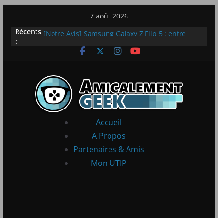
Passer
7 août 2026
au
Récents
LEGO dévoile la LEGO Technic McLaren P1
contenu
:
[Notre Avis] Samsung Galaxy Z Flip 5 : entre
innovation et quotidien
[PS5] New World Aeternum [Notre Avis]
[PS5] Throne and Liberty – Notre Avis
[Notre Avis] Spy x Family: Code White
Accueil
A Propos
Partenaires & Amis
Mon UTIP