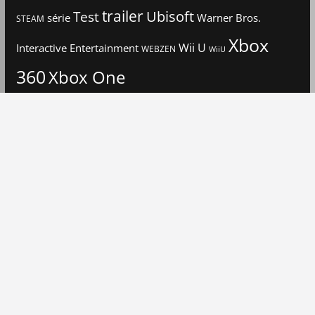
trailer
Ubisoft
Test
Warner Bros.
série
STEAM
Xbox
Interactive Entertainment
Wii U
WEBZEN
WiiU
360
Xbox One