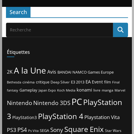
Search
Étiquettes
A la Une
2K
Avis
BANDAI NAMCO Games Europe
EA
Event
critique
E3 2013
film
cinéma
Deep Silver
Bethesda
Final
konami
Gameplay
livre
manga
Japan Expo
fantasy
Koch Media
Marvel
PC
PlayStation
Nintendo
Nintendo 3DS
3
PlayStation 4
Playstation Vita
PlayStation3
Square Enix
PS4
Sony
PS3
SEGA
Star Wars
Ps Vita