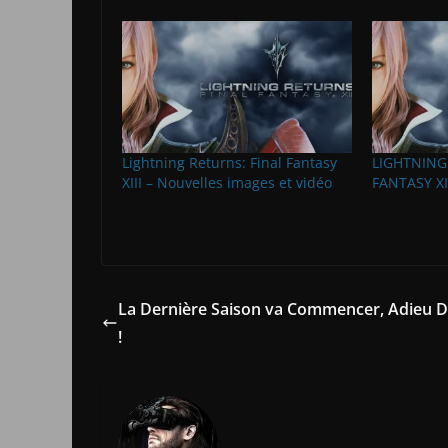
Lightning Returns: Final Fantasy
LIGHTNING
XIII – Nouvelles images et vidéo
FANTASY XII
La Dernière Saison va Commencer, Adieu D
!