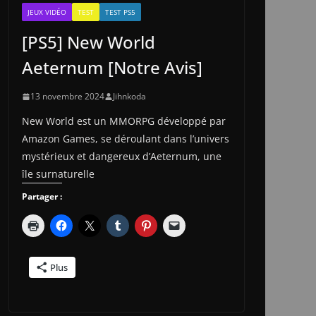
JEUX VIDÉO
TEST
TEST PS5
[PS5] New World
Aeternum [Notre Avis]
13 novembre 2024
Jihnkoda
New World est un MMORPG développé par
Amazon Games, se déroulant dans l’univers
mystérieux et dangereux d’Aeternum, une
île surnaturelle
Partager :
Plus