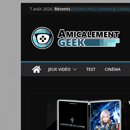
Passer
Récents :
[Notre Avis] Samsung Galaxy Z
7 août 2026
au
quotidien
[PS5] New World Aeternum [
contenu
[PS5] Throne and Liberty – N
[Notre Avis] Spy x Family: C
LEGO dévoile la LEGO Techn
JEUX VIDÉO
TEST
CINÉMA