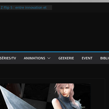
 Flip 5 : entre innovation et
Notre Avis]
otre Avis
ode White
ic McLaren P1
SÉRIES/TV
ANIMATIONS
GEEKERIE
EVENT
BIBL