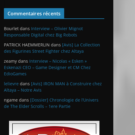
Commentaires récents
Bourlet
dans
Interview – Olivier Mignot
Responsable Digital chez Big Robots
PATRICK HAEMMERLIN
dans
[Avis] La Collection
des Figurines Street Fighter chez Altaya
zeamy
dans
Interview – Nicolas « Esken »
Eskenazi CEO – Game Designer et CM Chez
EdioGames
lelievre
dans
[Avis] IRON MAN à Construire chez
Altaya – Notre Avis
ngame
dans
[Dossier] Chronologie de l’Univers
de The Elder Scrolls – 1ere Partie