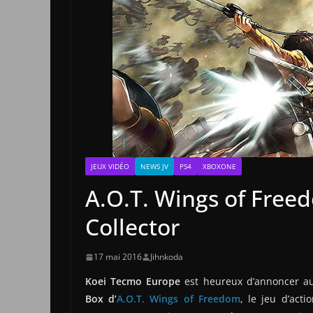
JEUX VIDÉO
NEWS JV
PS4
XBOXONE
A.O.T. Wings of Free
Collector
17 mai 2016
Jihnkoda
Koei Tecmo Europe
est heureux d’annoncer aujo
Box d’
A.O.T. Wings of Freedom
, le jeu d’act