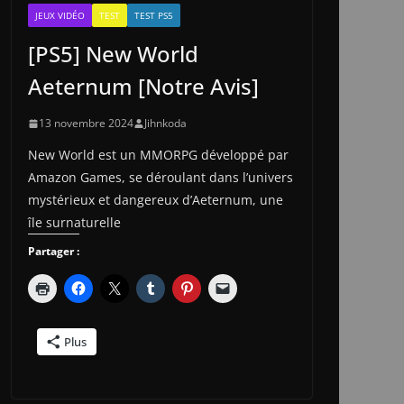
JEUX VIDÉO
TEST
TEST PS5
[PS5] New World
Aeternum [Notre Avis]
13 novembre 2024
Jihnkoda
New World est un MMORPG développé par
Amazon Games, se déroulant dans l’univers
mystérieux et dangereux d’Aeternum, une
île surnaturelle
Partager :
Plus