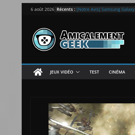
Passer
Récents :
LEGO dévoile la LEGO Techn
6 août 2026
au
[Notre Avis] Samsung Galaxy Z
quotidien
contenu
[PS5] New World Aeternum [
[PS5] Throne and Liberty – N
[Notre Avis] Spy x Family: C
JEUX VIDÉO
TEST
CINÉMA