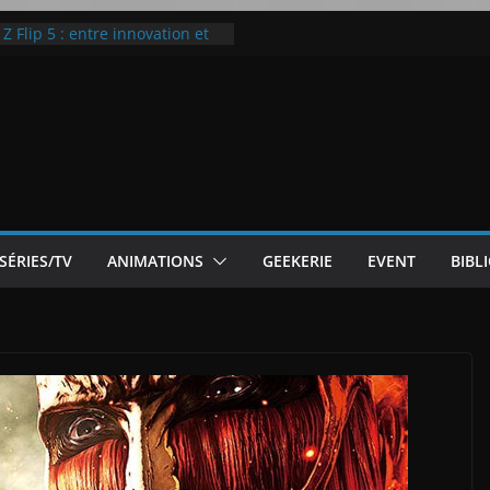
ic McLaren P1
 Flip 5 : entre innovation et
Notre Avis]
otre Avis
ode White
SÉRIES/TV
ANIMATIONS
GEEKERIE
EVENT
BIBL