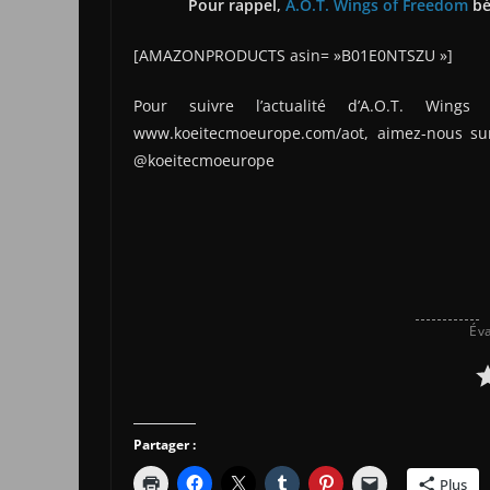
Pour rappel,
A.O.T. Wings of Freedom
bé
[AMAZONPRODUCTS asin= »B01E0NTSZU »]
Pour suivre l’actualité d’A.O.T. Wing
www.koeitecmoeurope.com/aot, aimez-nous sur
@koeitecmoeurope
Éva
Partager :
Plus