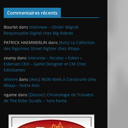
Commentaires récents
Bourlet
dans
Interview – Olivier Mignot
Responsable Digital chez Big Robots
PATRICK HAEMMERLIN
dans
[Avis] La Collection
des Figurines Street Fighter chez Altaya
zeamy
dans
Interview – Nicolas « Esken »
Eskenazi CEO – Game Designer et CM Chez
EdioGames
lelievre
dans
[Avis] IRON MAN à Construire chez
Altaya – Notre Avis
ngame
dans
[Dossier] Chronologie de l’Univers
de The Elder Scrolls – 1ere Partie