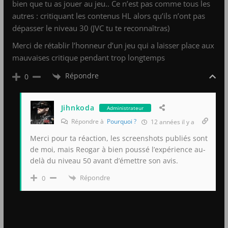
bien que tu as jouer au jeu.. Ce n’est pas comme tous les
autres : critiquant les contenus HL alors qu’ils n’ont pas
dépasser le niveau 30 (JVC tu te reconnaîtras)
Merci de rétablir l’honneur d’un jeu qui a laisser place aux
mauvaises critique pendant trop longtemps
Répondre
0
Jihnkoda
Administrateur
Répondre à
Pourquoi ?
12 années il y a
Merci pour ta réaction, les screenshots publiés sont
de moi, mais Reogar à bien poussé l’expérience au-
delà du niveau 50 avant d’émettre son avis.
Répondre
0