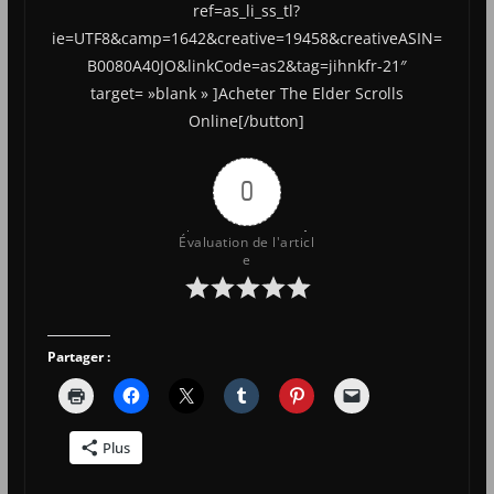
ref=as_li_ss_tl?
ie=UTF8&camp=1642&creative=19458&creativeASIN=
B0080A40JO&linkCode=as2&tag=jihnkfr-21″
target= »blank » ]Acheter The Elder Scrolls
Online[/button]
0
Évaluation de l'articl
e
Partager :
Plus