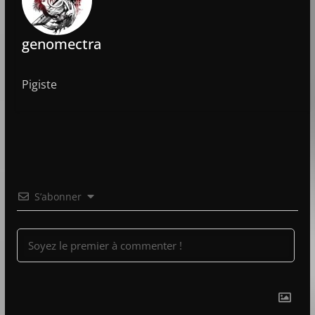
genomectra
Pigiste
S’abonner