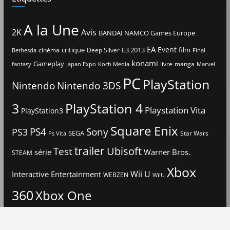
A la Une
2K
Avis
BANDAI NAMCO Games Europe
EA
Event
critique
E3 2013
film
cinéma
Deep Silver
Bethesda
Final
konami
Gameplay
livre
manga
Japan Expo
fantasy
Koch Media
Marvel
PC
PlayStation
Nintendo
Nintendo 3DS
3
PlayStation 4
Playstation Vita
PlayStation3
Square Enix
PS4
Sony
PS3
SEGA
Star Wars
Ps Vita
trailer
Ubisoft
Test
Warner Bros.
série
STEAM
Xbox
Interactive Entertainment
Wii U
WEBZEN
WiiU
360
Xbox One