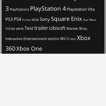
3
PlayStation 4
Playstation Vita
PlayStation3
Square Enix
PS4
Sony
PS3
SEGA
Star Wars
Ps Vita
trailer
Ubisoft
Test
Warner Bros.
série
STEAM
Xbox
Interactive Entertainment
Wii U
WEBZEN
WiiU
360
Xbox One