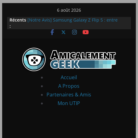
Passer
6 août 2026
au
Récents
[Notre Avis] Samsung Galaxy Z Flip 5 : entre
contenu
:
innovation et quotidien
[PS5] New World Aeternum [Notre Avis]
[PS5] Throne and Liberty – Notre Avis
[Notre Avis] Spy x Family: Code White
LEGO dévoile la LEGO Technic McLaren P1
Accueil
A Propos
Partenaires & Amis
Mon UTIP