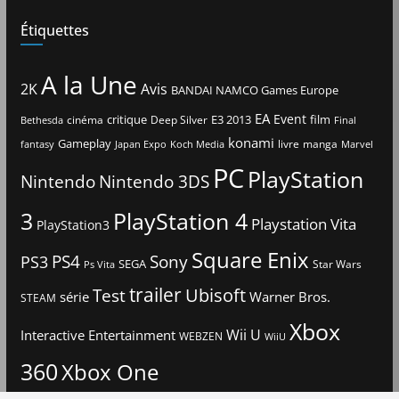
Étiquettes
A la Une
2K
Avis
BANDAI NAMCO Games Europe
EA
Event
critique
E3 2013
film
cinéma
Deep Silver
Bethesda
Final
konami
Gameplay
livre
manga
Japan Expo
fantasy
Koch Media
Marvel
PC
PlayStation
Nintendo
Nintendo 3DS
3
PlayStation 4
Playstation Vita
PlayStation3
Square Enix
PS4
Sony
PS3
SEGA
Star Wars
Ps Vita
trailer
Ubisoft
Test
Warner Bros.
série
STEAM
Xbox
Interactive Entertainment
Wii U
WEBZEN
WiiU
360
Xbox One