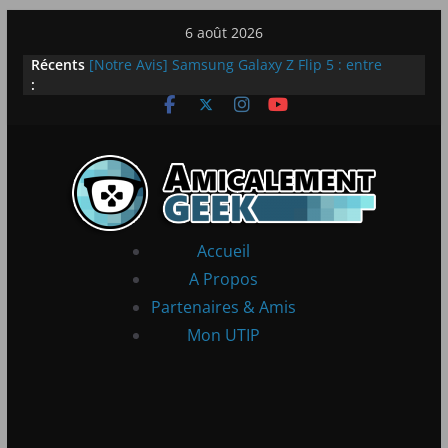
Passer
6 août 2026
au
LEGO dévoile la LEGO Technic McLaren P1
Récents
contenu
[Notre Avis] Samsung Galaxy Z Flip 5 : entre
:
innovation et quotidien
[PS5] New World Aeternum [Notre Avis]
[PS5] Throne and Liberty – Notre Avis
[Notre Avis] Spy x Family: Code White
Accueil
A Propos
Partenaires & Amis
Mon UTIP