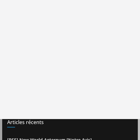
Articles récents
[PS5] New World Aeternum [Notre Avis]