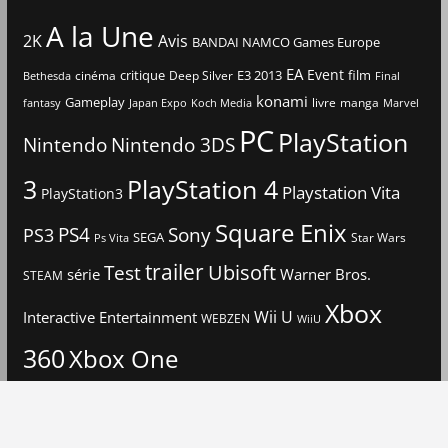
A la Une
2K
Avis
BANDAI NAMCO Games Europe
EA
Event
critique
E3 2013
film
cinéma
Deep Silver
Bethesda
Final
konami
Gameplay
livre
manga
Japan Expo
fantasy
Koch Media
Marvel
PC
PlayStation
Nintendo
Nintendo 3DS
3
PlayStation 4
Playstation Vita
PlayStation3
Square Enix
PS4
Sony
PS3
SEGA
Star Wars
Ps Vita
trailer
Ubisoft
Test
Warner Bros.
série
STEAM
Xbox
Interactive Entertainment
Wii U
WEBZEN
WiiU
360
Xbox One