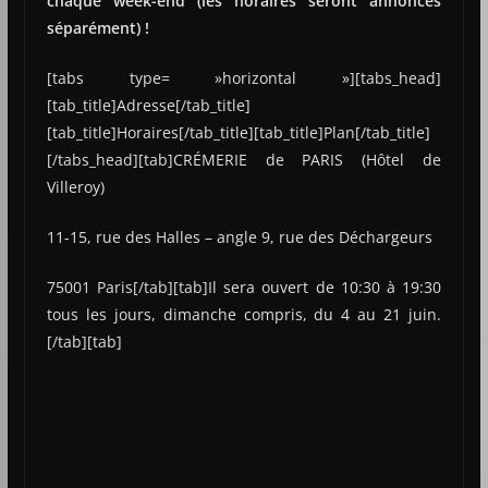
chaque week-end (les horaires seront annoncés
séparément) !
[tabs type= »horizontal »][tabs_head]
[tab_title]Adresse[/tab_title]
[tab_title]Horaires[/tab_title][tab_title]Plan[/tab_title]
[/tabs_head][tab]CRÉMERIE de PARIS (Hôtel de
Villeroy)
11-15, rue des Halles – angle 9, rue des Déchargeurs
75001 Paris[/tab][tab]Il sera ouvert de 10:30 à 19:30
tous les jours, dimanche compris, du 4 au 21 juin.
[/tab][tab]