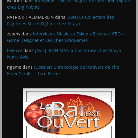
Bourlet
dans
Interview – Olivier Mignot Responsable Digital
chez Big Robots
PATRICK HAEMMERLIN
dans
[Avis] La Collection des
Figurines Street Fighter chez Altaya
zeamy
dans
Interview – Nicolas « Esken » Eskenazi CEO –
Game Designer et CM Chez EdioGames
lelievre
dans
[Avis] IRON MAN à Construire chez Altaya –
Notre Avis
ngame
dans
[Dossier] Chronologie de l’Univers de The
Elder Scrolls – 1ere Partie