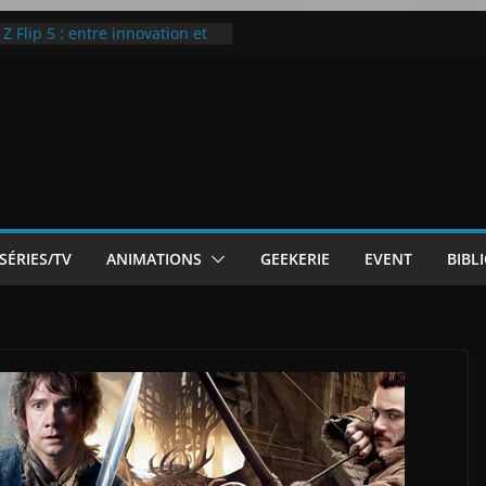
ic McLaren P1
 Flip 5 : entre innovation et
Notre Avis]
otre Avis
ode White
SÉRIES/TV
ANIMATIONS
GEEKERIE
EVENT
BIBL