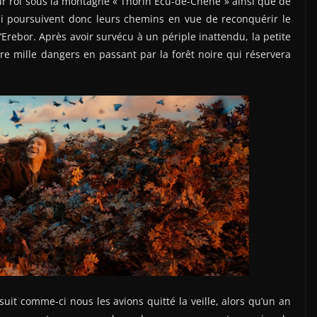
ur roi sous la montagne « Thorin Ecu-de-Chêne » ainsi que de
ui poursuivent donc leurs chemins en vue de reconquérir le
Erebor. Après avoir survécu à un périple inattendu, la petite
ore mille dangers en passant par la forêt noire qui réservera
rsuit comme-ci nous les avions quitté la veille, alors qu’un an