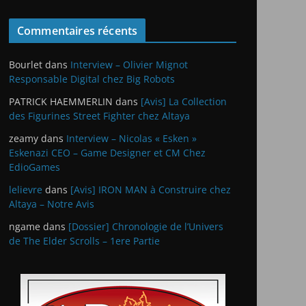
Commentaires récents
Bourlet
dans
Interview – Olivier Mignot
Responsable Digital chez Big Robots
PATRICK HAEMMERLIN
dans
[Avis] La Collection
des Figurines Street Fighter chez Altaya
zeamy
dans
Interview – Nicolas « Esken »
Eskenazi CEO – Game Designer et CM Chez
EdioGames
lelievre
dans
[Avis] IRON MAN à Construire chez
Altaya – Notre Avis
ngame
dans
[Dossier] Chronologie de l’Univers
de The Elder Scrolls – 1ere Partie