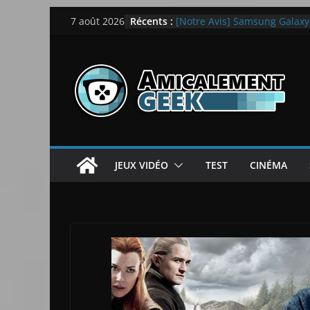
Passer
Récents :
LEGO dévoile la LEGO Techn
7 août 2026
au
[Notre Avis] Samsung Galaxy Z
quotidien
contenu
[PS5] New World Aeternum [
[PS5] Throne and Liberty – N
[Notre Avis] Spy x Family: C
JEUX VIDÉO
TEST
CINÉMA