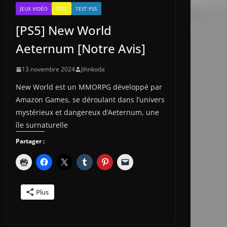
JEUX VIDÉO
TEST
TEST PS5
[PS5] New World
Aeternum [Notre Avis]
13 novembre 2024
Jihnkoda
New World est un MMORPG développé par
Amazon Games, se déroulant dans l’univers
mystérieux et dangereux d’Aeternum, une
île surnaturelle
Partager :
Plus