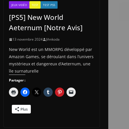
JEUX VIDÉO
TEST
TEST PS5
[PS5] New World
Aeternum [Notre Avis]
13 novembre 2024
Jihnkoda
New World est un MMORPG développé par
Amazon Games, se déroulant dans l’univers
mystérieux et dangereux d’Aeternum, une
île surnaturelle
Partager :
Plus