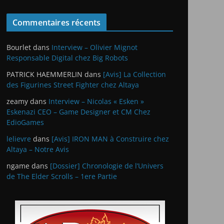
Commentaires récents
Bourlet
dans
Interview – Olivier Mignot
Responsable Digital chez Big Robots
PATRICK HAEMMERLIN
dans
[Avis] La Collection
des Figurines Street Fighter chez Altaya
zeamy
dans
Interview – Nicolas « Esken »
Eskenazi CEO – Game Designer et CM Chez
EdioGames
lelievre
dans
[Avis] IRON MAN à Construire chez
Altaya – Notre Avis
ngame
dans
[Dossier] Chronologie de l’Univers
de The Elder Scrolls – 1ere Partie