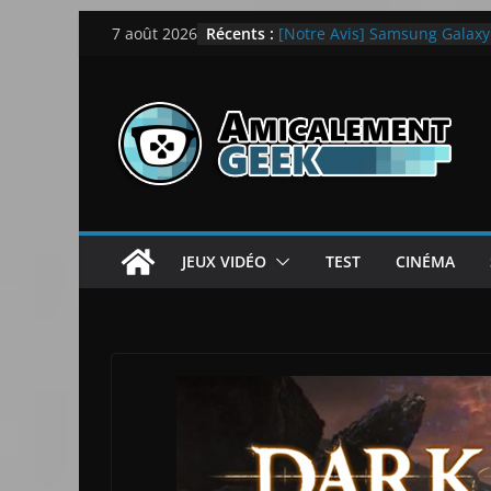
Passer
Récents :
[Notre Avis] Samsung Galaxy Z
7 août 2026
au
quotidien
[PS5] New World Aeternum [
contenu
[PS5] Throne and Liberty – N
[Notre Avis] Spy x Family: C
LEGO dévoile la LEGO Techn
JEUX VIDÉO
TEST
CINÉMA