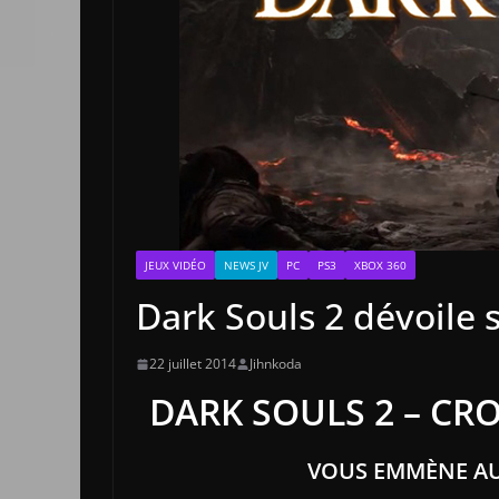
JEUX VIDÉO
NEWS JV
PC
PS3
XBOX 360
Dark Souls 2 dévoile
22 juillet 2014
Jihnkoda
DARK SOULS 2 – CR
VOUS EMMÈNE AU