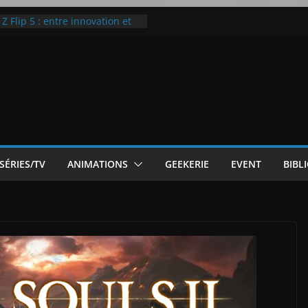
 Flip 5 : entre innovation et
Notre Avis]
otre Avis
ode White
ic McLaren P1
SÉRIES/TV
ANIMATIONS
GEEKERIE
EVENT
BIBL