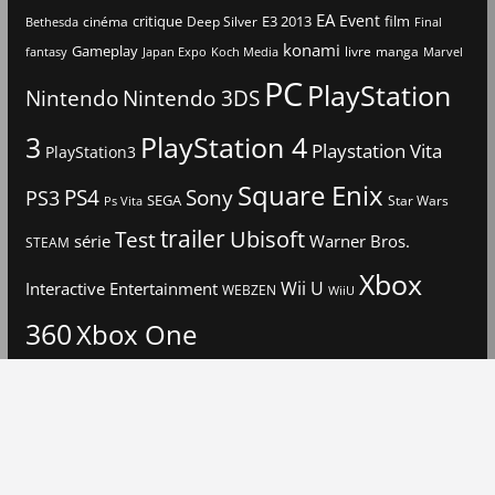
EA
Event
critique
E3 2013
film
cinéma
Deep Silver
Bethesda
Final
konami
Gameplay
livre
manga
Japan Expo
fantasy
Koch Media
Marvel
PC
PlayStation
Nintendo
Nintendo 3DS
3
PlayStation 4
Playstation Vita
PlayStation3
Square Enix
PS4
Sony
PS3
SEGA
Star Wars
Ps Vita
trailer
Ubisoft
Test
Warner Bros.
série
STEAM
Xbox
Interactive Entertainment
Wii U
WEBZEN
WiiU
360
Xbox One