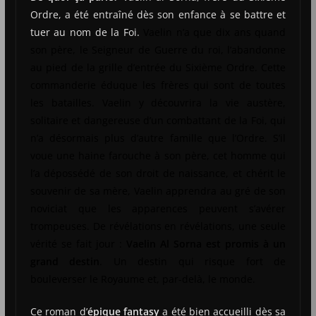
Ordre, a été entraîné dès son enfance à se battre et
tuer au nom de la Foi.
Vaelin n’a que dix ans quand
son père, le Seigneur de Guerre du roi, l’abandonne
au pied de la grille d’entrée du Sixième Ordre. Cette
commanderie éduque les frères qui sont de toutes
les batailles. Vaelin y découvrira la vie austère,
solitaire et dangereuse d’un combattant de la Foi, qui
n’a désormais plus d’autre famille que l’Ordre. S’il
voue une haine farouche à son père, cet homme qui
l’a dépossédé de son droit de naissance, et chérit le
souvenir de sa mère, Vaelin apprendra au gré de son
noviciat que les apparences peuvent s’avérer
trompeuses. De révélations en révélations, une seule
vérité se fait jour :
Vaelin Al Sorna est promis à un
grand destin
. Un destin qui risque fort de
bouleverser le Royaume et, par-delà, le monde.
Ce roman d’
épique fantasy
a été bien accueilli dès sa