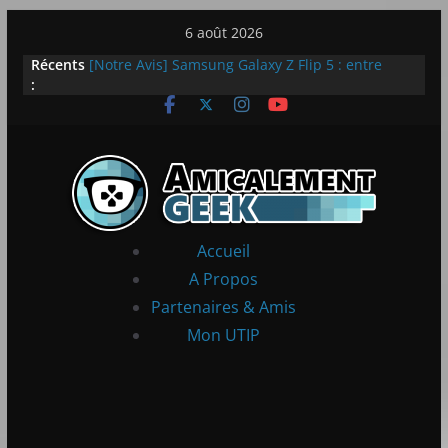
Passer
6 août 2026
au
Récents
[Notre Avis] Samsung Galaxy Z Flip 5 : entre
contenu
:
innovation et quotidien
[PS5] New World Aeternum [Notre Avis]
[PS5] Throne and Liberty – Notre Avis
[Notre Avis] Spy x Family: Code White
LEGO dévoile la LEGO Technic McLaren P1
Accueil
A Propos
Partenaires & Amis
Mon UTIP