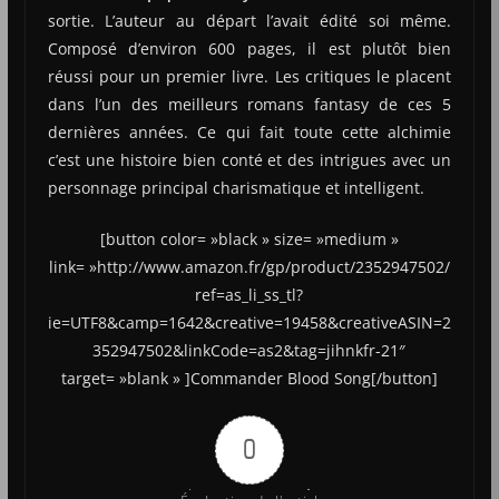
sortie. L’auteur au départ l’avait édité soi même.
Composé d’environ 600 pages, il est plutôt bien
réussi pour un premier livre. Les critiques le placent
dans l’un des meilleurs romans fantasy de ces 5
dernières années. Ce qui fait toute cette alchimie
c’est une histoire bien conté et des intrigues avec un
personnage principal charismatique et intelligent.
[button color= »black » size= »medium »
link= »http://www.amazon.fr/gp/product/2352947502/
ref=as_li_ss_tl?
ie=UTF8&camp=1642&creative=19458&creativeASIN=2
352947502&linkCode=as2&tag=jihnkfr-21″
target= »blank » ]Commander Blood Song[/button]
0