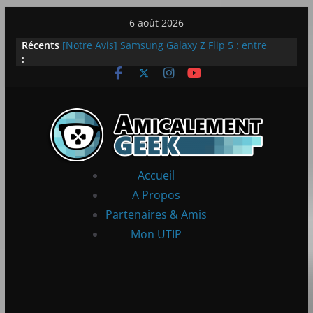
Passer
6 août 2026
au
Récents
[Notre Avis] Samsung Galaxy Z Flip 5 : entre
contenu
:
innovation et quotidien
[PS5] New World Aeternum [Notre Avis]
[PS5] Throne and Liberty – Notre Avis
[Notre Avis] Spy x Family: Code White
LEGO dévoile la LEGO Technic McLaren P1
Accueil
A Propos
Partenaires & Amis
Mon UTIP