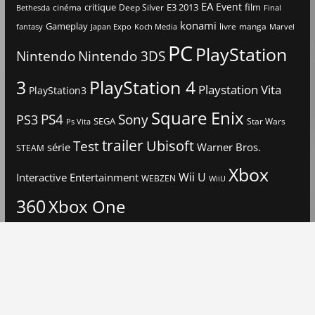
EA
Event
critique
E3 2013
film
cinéma
Deep Silver
Bethesda
Final
konami
Gameplay
livre
manga
Japan Expo
fantasy
Koch Media
Marvel
PC
PlayStation
Nintendo
Nintendo 3DS
3
PlayStation 4
Playstation Vita
PlayStation3
Square Enix
PS4
Sony
PS3
SEGA
Star Wars
Ps Vita
trailer
Ubisoft
Test
Warner Bros.
série
STEAM
Xbox
Interactive Entertainment
Wii U
WEBZEN
WiiU
360
Xbox One