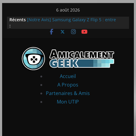
Passer
6 août 2026
au
Récents
[Notre Avis] Samsung Galaxy Z Flip 5 : entre
contenu
:
innovation et quotidien
[PS5] New World Aeternum [Notre Avis]
[PS5] Throne and Liberty – Notre Avis
[Notre Avis] Spy x Family: Code White
LEGO dévoile la LEGO Technic McLaren P1
Accueil
A Propos
Partenaires & Amis
Mon UTIP