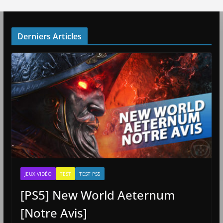
Derniers Articles
JEUX VIDÉO
TEST
TEST PS5
[PS5] New World Aeternum
[Notre Avis]