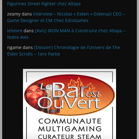
Figurines Street Fighter chez Altaya
zeamy
dans
Interview – Nicolas « Esken » Eskenazi CEO –
Game Designer et CM Chez EdioGames
lelievre
dans
[Avis] IRON MAN à Construire chez Altaya –
Notre Avis
ngame
dans
[Dossier] Chronologie de l’Univers de The
Elder Scrolls – 1ere Partie