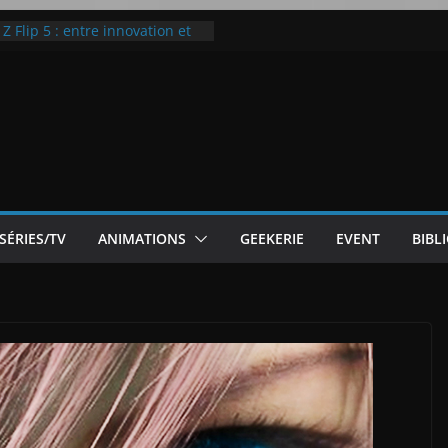
 Flip 5 : entre innovation et
Notre Avis]
otre Avis
ode White
ic McLaren P1
SÉRIES/TV
ANIMATIONS
GEEKERIE
EVENT
BIBL