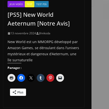
JEUX VIDÉO
TEST
TEST PS5
[PS5] New World
Aeternum [Notre Avis]
13 novembre 2024
Jihnkoda
New World est un MMORPG développé par
Amazon Games, se déroulant dans l’univers
mystérieux et dangereux d’Aeternum, une
île surnaturelle
Partager :
Plus