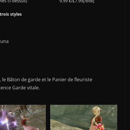
sept styles ci-dessus) 9,99 €/£7.99[/box]
trois styles
 Yuna
le Bâton de garde et le Panier de fleuriste
tence Garde vitale.