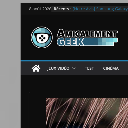
Passer
Récents :
[Notre Avis] Samsung Galaxy Z
8 août 2026
au
quotidien
[PS5] New World Aeternum [
contenu
[PS5] Throne and Liberty – N
[Notre Avis] Spy x Family: C
LEGO dévoile la LEGO Techn
JEUX VIDÉO
TEST
CINÉMA