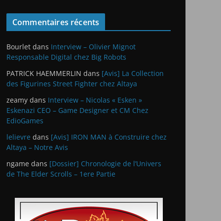
Commentaires récents
Bourlet
dans
Interview – Olivier Mignot
Responsable Digital chez Big Robots
PATRICK HAEMMERLIN
dans
[Avis] La Collection
des Figurines Street Fighter chez Altaya
zeamy
dans
Interview – Nicolas « Esken »
Eskenazi CEO – Game Designer et CM Chez
EdioGames
lelievre
dans
[Avis] IRON MAN à Construire chez
Altaya – Notre Avis
ngame
dans
[Dossier] Chronologie de l’Univers
de The Elder Scrolls – 1ere Partie