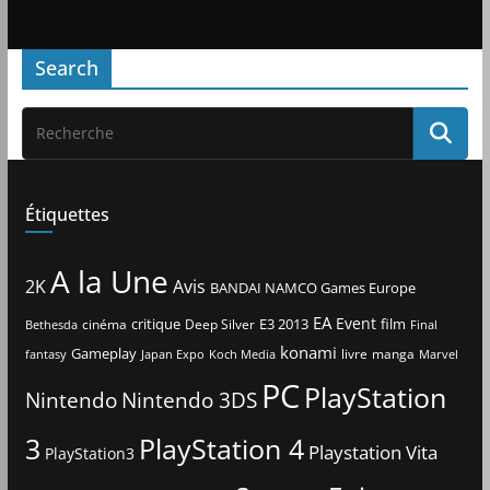
Search
Étiquettes
A la Une
2K
Avis
BANDAI NAMCO Games Europe
EA
Event
critique
E3 2013
film
cinéma
Deep Silver
Bethesda
Final
konami
Gameplay
livre
manga
Japan Expo
fantasy
Koch Media
Marvel
PC
PlayStation
Nintendo
Nintendo 3DS
3
PlayStation 4
Playstation Vita
PlayStation3