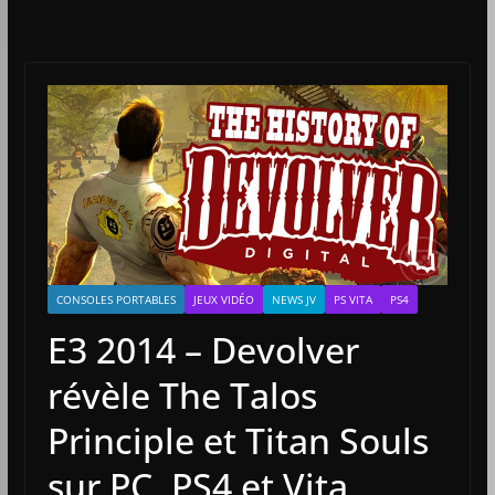
CONSOLES PORTABLES
JEUX VIDÉO
NEWS JV
PS VITA
PS4
E3 2014 – Devolver
révèle The Talos
Principle et Titan Souls
sur PC, PS4 et Vita