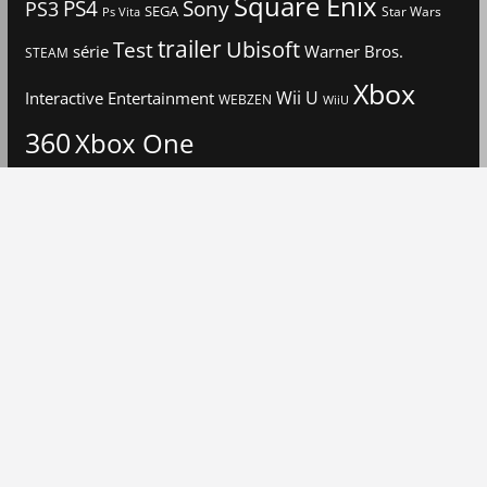
Square Enix
PS4
Sony
PS3
SEGA
Star Wars
Ps Vita
trailer
Ubisoft
Test
Warner Bros.
série
STEAM
Xbox
Interactive Entertainment
Wii U
WEBZEN
WiiU
360
Xbox One