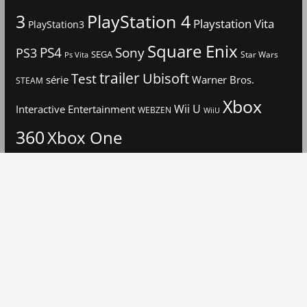
3
PlayStation 4
Playstation Vita
PlayStation3
Square Enix
PS4
Sony
PS3
SEGA
Star Wars
Ps Vita
trailer
Ubisoft
Test
Warner Bros.
série
STEAM
Xbox
Interactive Entertainment
Wii U
WEBZEN
WiiU
360
Xbox One