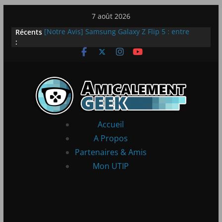
Passer
7 août 2026
au
Récents
[Notre Avis] Samsung Galaxy Z Flip 5 : entre
contenu
:
innovation et quotidien
[PS5] New World Aeternum [Notre Avis]
[PS5] Throne and Liberty – Notre Avis
[Notre Avis] Spy x Family: Code White
LEGO dévoile la LEGO Technic McLaren P1
Accueil
A Propos
Partenaires & Amis
Mon UTIP