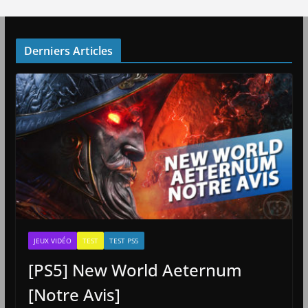
Derniers Articles
JEUX VIDÉO
TEST
TEST PS5
[PS5] New World Aeternum
[Notre Avis]