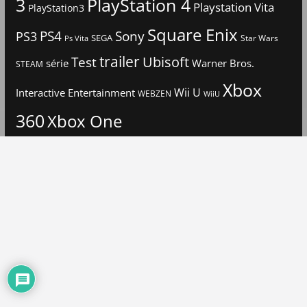
3
PlayStation 4
Playstation Vita
PlayStation3
Square Enix
PS4
Sony
PS3
SEGA
Star Wars
Ps Vita
trailer
Ubisoft
Test
Warner Bros.
série
STEAM
Xbox
Interactive Entertainment
Wii U
WEBZEN
WiiU
360
Xbox One