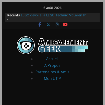
Passer
6 août 2026
au
Récents
LEGO dévoile la LEGO Technic McLaren P1
contenu
:
[Notre Avis] Samsung Galaxy Z Flip 5 : entre
innovation et quotidien
[PS5] New World Aeternum [Notre Avis]
[PS5] Throne and Liberty – Notre Avis
[Notre Avis] Spy x Family: Code White
Accueil
A Propos
Partenaires & Amis
Mon UTIP