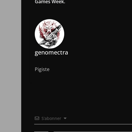
Games Week.
genomectra
Pigiste
S’abonner