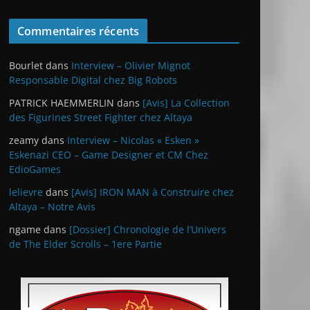
Commentaires récents
Bourlet
dans
Interview – Olivier Mignot
Responsable Digital chez Big Robots
PATRICK HAEMMERLIN
dans
[Avis] La Collection
des Figurines Street Fighter chez Altaya
zeamy
dans
Interview – Nicolas « Esken »
Eskenazi CEO – Game Designer et CM Chez
EdioGames
lelievre
dans
[Avis] IRON MAN à Construire chez
Altaya – Notre Avis
ngame
dans
[Dossier] Chronologie de l’Univers
de The Elder Scrolls – 1ere Partie