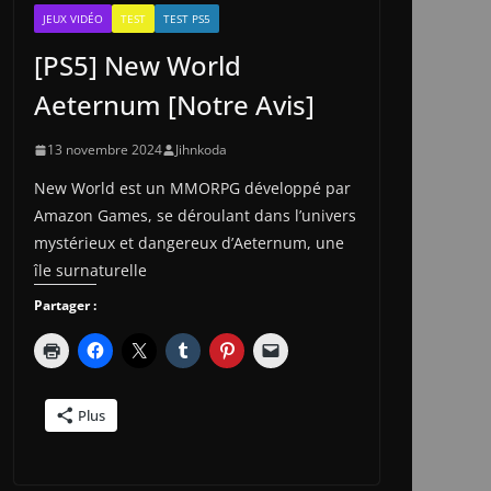
JEUX VIDÉO
TEST
TEST PS5
[PS5] New World
Aeternum [Notre Avis]
13 novembre 2024
Jihnkoda
New World est un MMORPG développé par
Amazon Games, se déroulant dans l’univers
mystérieux et dangereux d’Aeternum, une
île surnaturelle
Partager :
Plus