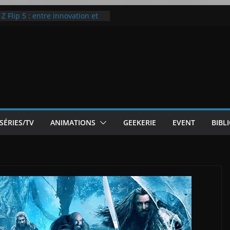
 Flip 5 : entre innovation et
Notre Avis]
otre Avis
ode White
ic McLaren P1
SÉRIES/TV
ANIMATIONS
GEEKERIE
EVENT
BIBL