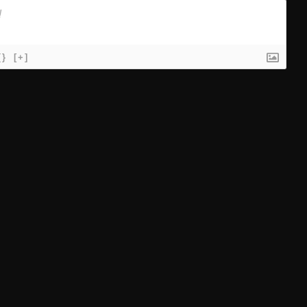
{}
[+]