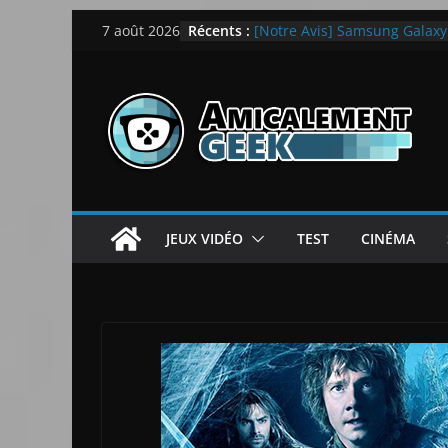
Passer
Récents :
[Notre Avis] Samsung Galaxy Z
7 août 2026
au
quotidien
[PS5] New World Aeternum [
contenu
[PS5] Throne and Liberty – N
[Notre Avis] Spy x Family: C
LEGO dévoile la LEGO Techn
JEUX VIDÉO
TEST
CINÉMA