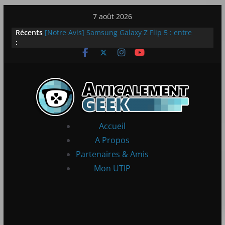
Passer
7 août 2026
au
Récents
[Notre Avis] Samsung Galaxy Z Flip 5 : entre
contenu
:
innovation et quotidien
[PS5] New World Aeternum [Notre Avis]
[PS5] Throne and Liberty – Notre Avis
[Notre Avis] Spy x Family: Code White
LEGO dévoile la LEGO Technic McLaren P1
Accueil
A Propos
Partenaires & Amis
Mon UTIP