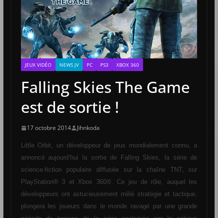
JEUX VIDÉO
NEWS JV
PC
PS3
XBOX 360
Falling Skies The Game
est de sortie !
17 octobre 2014
Jihnkoda
Little Orbit, un développeur de jeux mondialement connu, a
annoncé aujourd’hui la sortie de Falling Skies, la série de
science-fiction populaire diffusée sur la chaîne TNT, sur
PlayStation® 3 et Xbox 360®. Ce jeu de rôle, auquel les
développeurs ont astucieusement mêlé stratégie et tactique,
plongera les joueurs dans le monde ravagé par une grande