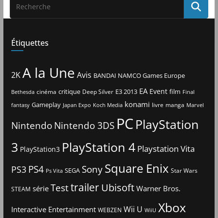
Étiquettes
A la Une
2K
Avis
BANDAI NAMCO Games Europe
EA
Event
critique
E3 2013
film
cinéma
Deep Silver
Bethesda
Final
konami
Gameplay
livre
manga
Japan Expo
fantasy
Koch Media
Marvel
PC
PlayStation
Nintendo
Nintendo 3DS
3
PlayStation 4
Playstation Vita
PlayStation3
Square Enix
PS4
Sony
PS3
SEGA
Star Wars
Ps Vita
trailer
Ubisoft
Test
Warner Bros.
série
STEAM
Xbox
Interactive Entertainment
Wii U
WEBZEN
WiiU